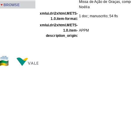
Missa de Ação de Graças, comp
BROWSE
Noélia
xmlui.dri2xhtml.METS-
1 doc; manuscrito; 54 fls
1.0.item-format:
xmlui.dri2xhtml.METS-
1.0.item-
APPM
description_origin:
FILES IN THIS ITEM
Files
Size
Format
PartAr m 39 01-54.jpg
129.7Kb
JPEG image
PartAr m 39 02-54.jpg
127.9Kb
JPEG image
PartAr m 39 03-54.jpg
130.5Kb
JPEG image
PartAr m 39 04-54.jpg
108.9Kb
JPEG image
PartAr m 39 05-54.jpg
114.6Kb
JPEG image
PartAr m 39 06-54.jpg
133.4Kb
JPEG image
PartAr m 39 07-54.jpg
130.0Kb
JPEG image