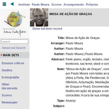
Institute
Paulo Moura
Scores
Arrangements
Próprios
MISSA DE AÇÃO DE GRAÇAS
Show full item record
Title:
Missa de Ação de Graças
Arranger:
Paulo Moura
Advanced Search
Author:
Paulo Moura
Author:
Paulo Moura | Paulo Moura
MAIN SETS
Abstract:
Parte piano, orgão, teclado, clar
Ensaios críticos
trombone, sax tenor, oboé e con
Note:
"Missa de Ação de Graças", co
Studies
por Paulo Moura com todas as p
Iconography
(Abra a Porta, Ato Penitencial, G
Ofertório, Aclamação, Meditaçã
Other
de Graças e Final). Encomenda
documents
Noélia em ação de graças a um
Scores
concedido: A cura de sua siringo
Type:
Arranjo
Newspaper
Subject: