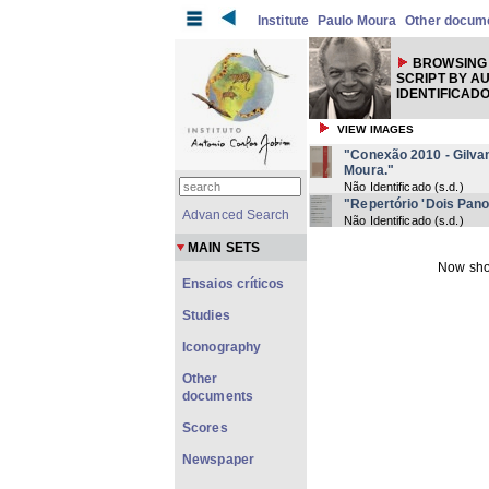
Institute
Paulo Moura
Other docum
BROWSING 
SCRIPT BY A
IDENTIFICAD
VIEW IMAGES
"Conexão 2010 - Gilvan
Moura."
Não Identificado
(
s.d.
)
"Repertório 'Dois Pan
Advanced Search
Não Identificado
(
s.d.
)
MAIN SETS
Now sho
Ensaios críticos
Studies
Iconography
Other
documents
Scores
Newspaper