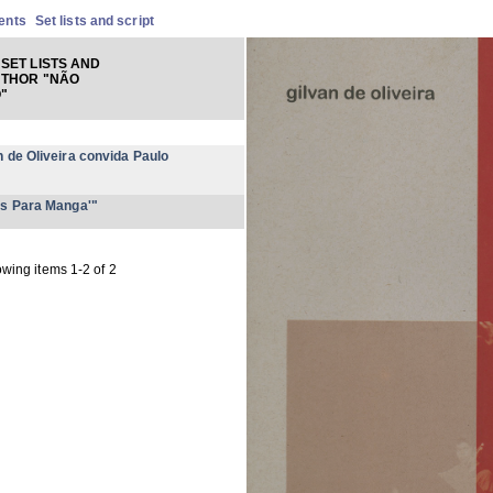
ents
Set lists and script
SET LISTS AND
UTHOR "NÃO
O"
 de Oliveira convida Paulo
os Para Manga'"
wing items 1-2 of 2