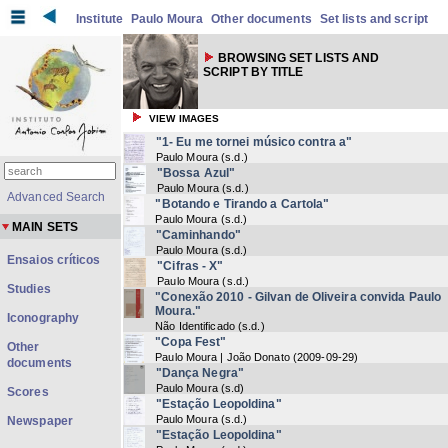
Institute
Paulo Moura
Other documents
Set lists and script
BROWSING SET LISTS AND
SCRIPT BY TITLE
VIEW IMAGES
"1- Eu me tornei músico contra a"
Paulo Moura
(
s.d.
)
"Bossa Azul"
Paulo Moura
(
s.d.
)
Advanced Search
"Botando e Tirando a Cartola"
Paulo Moura
(
s.d.
)
MAIN SETS
"Caminhando"
Paulo Moura
(
s.d.
)
Ensaios críticos
"Cifras - X"
Paulo Moura
(
s.d.
)
Studies
"Conexão 2010 - Gilvan de Oliveira convida Paulo
Moura."
Iconography
Não Identificado
(
s.d.
)
"Copa Fest"
Other
Paulo Moura | João Donato
(
2009-09-29
)
documents
"Dança Negra"
Paulo Moura
(
s.d
)
Scores
"Estação Leopoldina"
Paulo Moura
(
s.d.
)
Newspaper
"Estação Leopoldina"