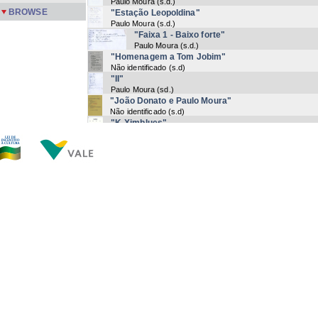
Paulo Moura
(
s.d.
)
BROWSE
"Estação Leopoldina"
Paulo Moura
(
s.d.
)
"Faixa 1 - Baixo forte"
Paulo Moura
(
s.d.
)
"Homenagem a Tom Jobim"
Não identificado
(
s.d
)
"II"
Paulo Moura
(
sd.
)
"João Donato e Paulo Moura"
Não identificado
(
s.d
)
"K-Ximblues"
Paulo Moura
(
1999-05
)
"K-Ximblues"
Halina Grynberg | Paulo Moura
(
1999-05-17
)
"Le Petit Nègre"
Clara Sverner
(
1992-10-08
)
"Mistura e Manda"
Paulo Moura
(
s.d.
)
"Na contra mão"
Paulo Moura
(
1999-07-22
)
Now showing items 1-20 of 30