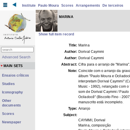
Institute
Paulo Moura
Scores
Arrangements
De terceiros
MARINA
Show full item record
Title:
Marina
Author:
Dorival Caymmi
Advanced Search
Author:
Dorival Caymmi
Abstract:
Cifra para o arranjo de "Marina"
MAIN SETS
Note:
Coincide com o arranjo da grav
Ensaios críticos
álbum "Paulo Moura e Ociladoc
interpretam Dorival Caymmi" (C
Studies
Music - 1992), relançado com o t
som de Dorival Caymmi / Paulo
Iconography
Ociladocê" (Biscoito Fino - 2007
Other
manuscrito está incompleto.
documents
Type:
Arranjo
Scores
Subject:
CAYMMI, Dorival
Newspaper
Marina, composição