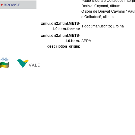
Paulo Moura e Ociladocê interp
BROWSE
Dorival Caymmi, álbum
O som de Dorival Caymmi / Pau
e Ociladocê, álbum
xmlui.dri2xhtml.METS-
1 doc; manuscrito; 1 folha
1.0.item-format:
xmlui.dri2xhtml.METS-
1.0.item-
APPM
description_origin:
FILES IN THIS ITEM
Files
Size
Format
PartAr m 02.jpg
193.0Kb
JPEG image
THIS ITEM APPEARS IN THE FOLLOWING COLLECTIO
De terceiros
[44]
Show full item record