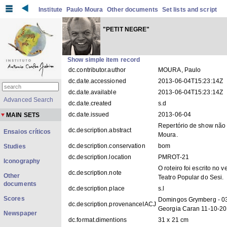
Institute
Paulo Moura
Other documents
Set lists and script
"PETIT NEGRE"
Show simple item record
dc.contributor.author
MOURA, Paulo
dc.date.accessioned
2013-06-04T15:23:14Z
dc.date.available
2013-06-04T15:23:14Z
Advanced Search
dc.date.created
s.d
dc.date.issued
2013-06-04
MAIN SETS
Repertório de show não 
dc.description.abstract
Ensaios críticos
Moura.
dc.description.conservation
bom
Studies
dc.description.location
PMROT-21
Iconography
O roteiro foi escrito no
dc.description.note
Other
Teatro Popular do Sesi.
documents
dc.description.place
s.l
Scores
Domingos Grymberg - 03
dc.description.provenanceIACJ
Georgia Caran 11-10-2
Newspaper
dc.format.dimentions
31 x 21 cm