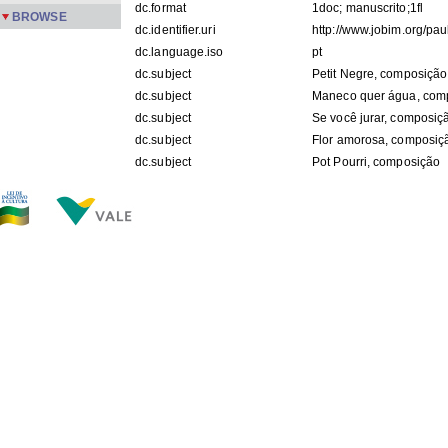
dc.format
1doc; manuscrito;1fl
BROWSE
dc.identifier.uri
http://www.jobim.org/pa
dc.language.iso
pt
dc.subject
Petit Negre, composição
dc.subject
Maneco quer água, com
dc.subject
Se você jurar, composiç
dc.subject
Flor amorosa, composiç
dc.subject
Pot Pourri, composição
dc.subject
Luiza, composição
dc.subject
Abre Alas, composição
dc.subject
Carta Jaca, composição
dc.subject
Pelo telefone, composiç
dc.subject
Batuque na cozinha, co
dc.subject
Jura, composição
dc.subject
Carinhoso, composição
dc.title
"Petit Negre"
dc.description.origin
APMN
FILES IN THIS ITEM
Files
Size
Format