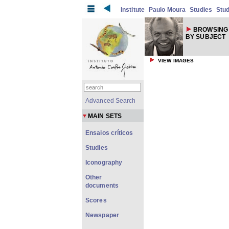
Institute
Paulo Moura
Studies
Stud
BROWSING 
BY SUBJECT
VIEW IMAGES
Advanced Search
MAIN SETS
Ensaios críticos
Studies
Iconography
Other
documents
Scores
Newspaper