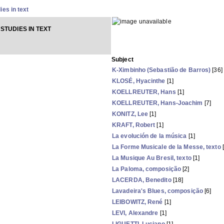
ies in text
STUDIES IN TEXT
Subject
K-Ximbinho (Sebastião de Barros)
[36]
KLOSÉ, Hyacinthe
[1]
KOELLREUTER, Hans
[1]
KOELLREUTER, Hans-Joachim
[7]
KONITZ, Lee
[1]
KRAFT, Robert
[1]
La evolución de la música
[1]
La Forme Musicale de la Messe, texto
[
La Musique Au Bresil, texto
[1]
La Paloma, composição
[2]
LACERDA, Benedito
[18]
Lavadeira's Blues, composição
[6]
LEIBOWITZ, René
[1]
LEVI, Alexandre
[1]