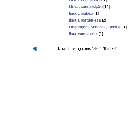
LIGUETTI, Luciano
[1]
Linda, composição
[12]
língua inglesa
[1]
língua portuguesa
[2]
Linguagens Sonoras, apostila
[1]
lista manuscrita
[1]
Now showing items 160-179 of 341