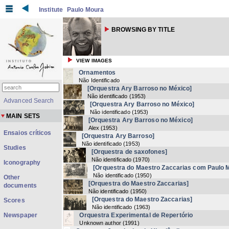
Institute
Paulo Moura
BROWSING BY TITLE
VIEW IMAGES
Ornamentos
Não Identificado
[Orquestra Ary Barroso no México]
Não identificado
(
1953
)
Advanced Search
[Orquestra Ary Barroso no México]
Não identificado
(
1953
)
MAIN SETS
[Orquestra Ary Barroso no México]
Alex
(
1953
)
Ensaios críticos
[Orquestra Ary Barroso]
Não identificado
(
1953
)
Studies
[Orquestra de saxofones]
Não identificado
(
1970
)
Iconography
[Orquestra do Maestro Zaccarias com Paulo 
Não identificado
(
1950
)
Other
[Orquestra do Maestro Zaccarias]
documents
Não identificado
(
1950
)
[Orquestra do Maestro Zaccarias]
Scores
Não identificado
(
1963
)
Newspaper
Orquestra Experimental de Repertório
Unknown author
(
1991
)