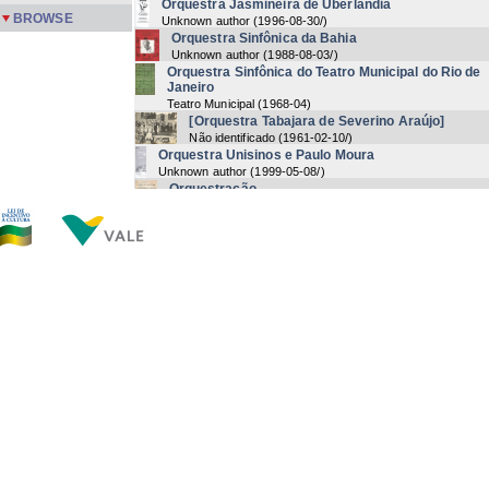
Orquestra Jasmineira de Uberlândia
BROWSE
Unknown author
(
1996-08-30/
)
Orquestra Sinfônica da Bahia
Unknown author
(
1988-08-03/
)
Orquestra Sinfônica do Teatro Municipal do Rio de
Janeiro
Teatro Municipal
(
1968-04
)
[Orquestra Tabajara de Severino Araújo]
Não identificado
(
1961-02-10/
)
Orquestra Unisinos e Paulo Moura
Unknown author
(
1999-05-08/
)
Orquestração
César Guerra-peixe
Orquestras Populares Brasileiras
Unknown author
(
2005-12-6/2
)
Otoño Porteño
Astor Piazzolla
Ouça
Maysa Matarazzo
Love is Here to Stay
Ira Gershwin | George Gershwin
Now showing items 1338-1357 of 2797