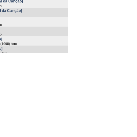
nal da Canção]
to
al da Canção]
to
to
o]
(
1998
) foto
o]
) foto
o]
) foto
]
to
 items 125-144 of 159