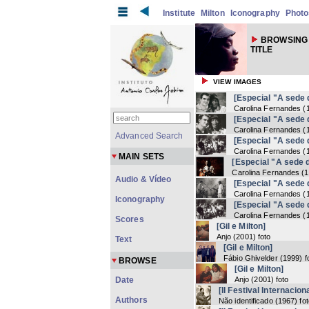
Institute
Milton
Iconography
Photo
BROWSING 
TITLE
VIEW IMAGES
[Especial "A sede 
Carolina Fernandes
(
[Especial "A sede 
Carolina Fernandes
(
Advanced Search
[Especial "A sede 
Carolina Fernandes
(
MAIN SETS
[Especial "A sede 
Carolina Fernandes
(
1
Audio & Vídeo
[Especial "A sede 
Carolina Fernandes
(
Iconography
[Especial "A sede 
Carolina Fernandes
(
Scores
[Gil e Milton]
Anjo
(
2001
) foto
Text
[Gil e Milton]
Fábio Ghivelder
(
1999
) f
BROWSE
[Gil e Milton]
Date
Anjo
(
2001
) foto
[II Festival Internacio
Authors
Não identificado
(
1967
) fo