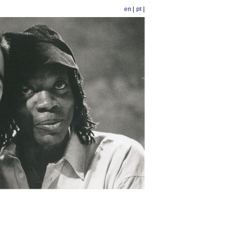
en
|
pt
|