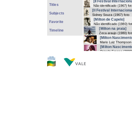
[II Festival Internacio
Titles
Não identificado
(
1967
) fo
[II Festival Internacion
Subjects
Sidney Souza
(
1967
) foto
[Milton de Capelo]
Favorite
Não identificado
(
1980
) fo
[Milton na praia]
Timeline
Zeca araujo
(
1980
) fo
[Milton Nasciment
Mario Luiz Thompson
[Milton Nasciment
Priscila Franco
(
2000
[Milton Nasciment
Priscila Franco
(
2000
[Milton Nascimento
Cafi
(
1990
) foto
[Milton Nascimento]
Não identificado
(
1970
) fo
[Milton Nascimento]
Tyba
(
2001
) foto
Now showing