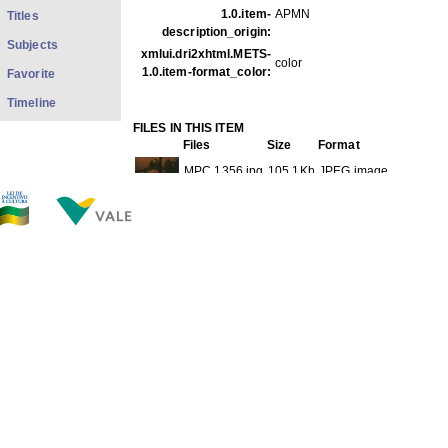
1.0.item-
APMN
Titles
description_origin:
Subjects
xmlui.dri2xhtml.METS-
color
1.0.item-format_color:
Favorite
Timeline
FILES IN THIS ITEM
Files
Size
Format
MPC 1356.jpg
105.1Kb
JPEG image
THIS ITEM APPEARS IN THE FOLLOWING COLLECTIO
Carreira
[1733]
Show full item record