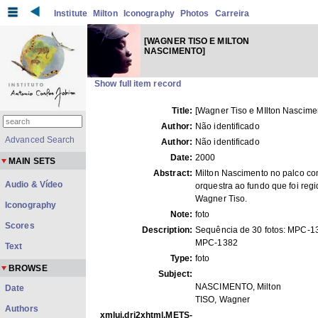
Institute
Milton
Iconography
Photos
Carreira
[WAGNER TISO E MILTON
NASCIMENTO]
Show full item record
Title:
[Wagner Tiso e MIlton Nascime
Author:
Não identificado
Advanced Search
Author:
Não identificado
Date:
2000
MAIN SETS
Abstract:
Milton Nascimento no palco c
Audio & Vídeo
orquestra ao fundo que foi regi
Wagner Tiso.
Iconography
Note:
foto
Scores
Description:
Sequência de 30 fotos: MPC-1
MPC-1382
Text
Type:
foto
BROWSE
Subject:
NASCIMENTO, Milton
Date
TISO, Wagner
Authors
xmlui.dri2xhtml.METS-