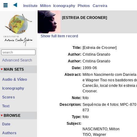
Institute
Milton
Iconography
Photos
Carreira
[ESTREIA DE CROONER]
Show full item record
Title:
[Estreia de Crooner]
Author:
Cristina Granato
Advanced Search
Author:
Cristina Granato
Date:
1999-06
MAIN SETS
Abstract:
Milton Nascimento com Daniela
Audio & Vídeo
e Wagner Tiso nos bastidores d
Canecão, local onde foi estreia
Iconography
Crooner.
Scores
Note:
foto
Description:
Sequência de 4 fotos: MPC-870
Text
873
BROWSE
Type:
foto
Subject:
Date
NASCIMENTO, Milton
Authors
TISO, Wagner