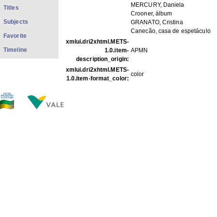
MERCURY, Daniela
Titles
Crooner, álbum
Subjects
GRANATO, Cristina
Canecão, casa de espetáculo
Favorite
xmlui.dri2xhtml.METS-
Timeline
1.0.item-
APMN
description_origin:
xmlui.dri2xhtml.METS-
color
1.0.item-format_color:
FILES IN THIS ITEM
Files
Size
Format
MPC 871.jpg
93.44Kb
JPEG image
THIS ITEM APPEARS IN THE FOLLOWING COLLECTIO
Carreira
[1733]
Show full item record