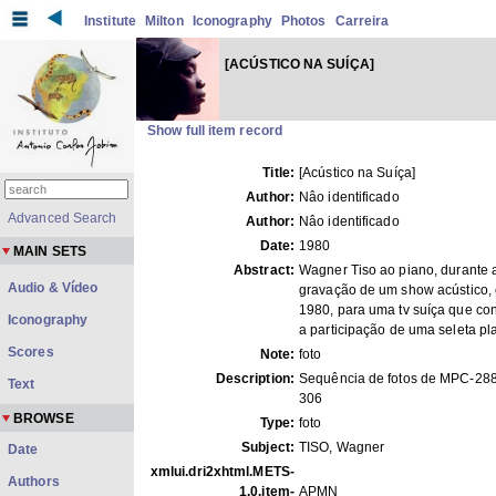
Institute
Milton
Iconography
Photos
Carreira
[ACÚSTICO NA SUÍÇA]
Show full item record
Title:
[Acústico na Suíça]
Author:
Nâo identificado
Advanced Search
Author:
Nâo identificado
Date:
1980
MAIN SETS
Abstract:
Wagner Tiso ao piano, durante 
Audio & Vídeo
gravação de um show acústico,
1980, para uma tv suíça que co
Iconography
a participação de uma seleta pla
Scores
Note:
foto
Description:
Sequência de fotos de MPC-28
Text
306
BROWSE
Type:
foto
Subject:
TISO, Wagner
Date
xmlui.dri2xhtml.METS-
Authors
1.0.item-
APMN