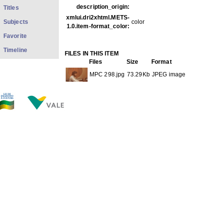
description_origin:
Titles
xmlui.dri2xhtml.METS-
Subjects
color
1.0.item-format_color:
Favorite
Timeline
FILES IN THIS ITEM
Files
Size
Format
MPC 298.jpg
73.29Kb
JPEG image
THIS ITEM APPEARS IN THE FOLLOWING COLLECTIO
Carreira
[1733]
Show full item record