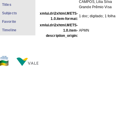
CAMPOS, Lilia Silva
Titles
Grande Prêmio Visa
Subjects
xmlui.dri2xhtml.METS-
1 doc; digitado; 1 folha
1.0.item-format:
Favorite
xmlui.dri2xhtml.METS-
Timeline
1.0.item-
APMN
description_origin:
FILES IN THIS ITEM
Files
Size
Format
COP-B012.1.jpg
58.69Kb
JPEG image
THIS ITEM APPEARS IN THE FOLLOWING COLLECTIO
Correspondências
[269]
Show full item record