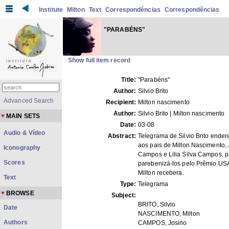
Institute
Milton
Text
Correspondências
Correspondências
"PARABÉNS"
Show full item record
Title:
"Parabéns"
Author:
Silvio Brito
Advanced Search
Recipient:
Milton nascimento
Author:
Silvio Brito | Milton nascimento
MAIN SETS
Date:
03-08
Audio & Vídeo
Abstract:
Telegrama de Silvio Brito ende
aos pais de Milton Nascimento,
Iconography
Campos e Lilia Silva Campos, p
Scores
parebenizá-los pelo Prêmio US
Milton recebera.
Text
Type:
Telegrama
BROWSE
Subject:
BRITO, Silvio
Date
NASCIMENTO, Milton
Authors
CAMPOS, Josino