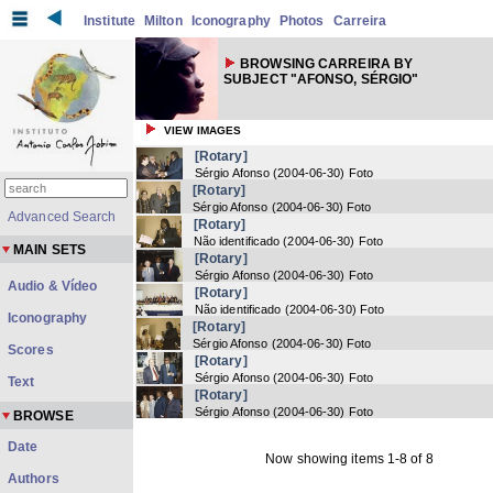
Institute
Milton
Iconography
Photos
Carreira
BROWSING CARREIRA BY
SUBJECT "AFONSO, SÉRGIO"
VIEW IMAGES
[Rotary]
Sérgio Afonso
(
2004-06-30
) Foto
[Rotary]
Sérgio Afonso
(
2004-06-30
) Foto
Advanced Search
[Rotary]
Não identificado
(
2004-06-30
) Foto
MAIN SETS
[Rotary]
Sérgio Afonso
(
2004-06-30
) Foto
Audio & Vídeo
[Rotary]
Não identificado
(
2004-06-30
) Foto
Iconography
[Rotary]
Sérgio Afonso
(
2004-06-30
) Foto
Scores
[Rotary]
Sérgio Afonso
(
2004-06-30
) Foto
Text
[Rotary]
Sérgio Afonso
(
2004-06-30
) Foto
BROWSE
Date
Now showing items 1-8 of 8
Authors