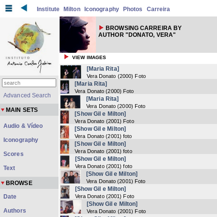
Institute
Milton
Iconography
Photos
Carreira
BROWSING CARREIRA BY
AUTHOR "DONATO, VERA"
VIEW IMAGES
[Maria Rita]
Vera Donato
(
2000
) Foto
[Maria Rita]
Vera Donato
(
2000
) Foto
Advanced Search
[Maria Rita]
Vera Donato
(
2000
) Foto
MAIN SETS
[Show Gil e Milton]
Vera Donato
(
2001
) Foto
Audio & Vídeo
[Show Gil e Milton]
Vera Donato
(
2001
) foto
Iconography
[Show Gil e Milton]
Vera Donato
(
2001
) foto
Scores
[Show Gil e Milton]
Vera Donato
(
2001
) foto
Text
[Show Gil e Milton]
Vera Donato
(
2001
) Foto
BROWSE
[Show Gil e Milton]
Date
Vera Donato
(
2001
) Foto
[Show Gil e Milton]
Authors
Vera Donato
(
2001
) Foto