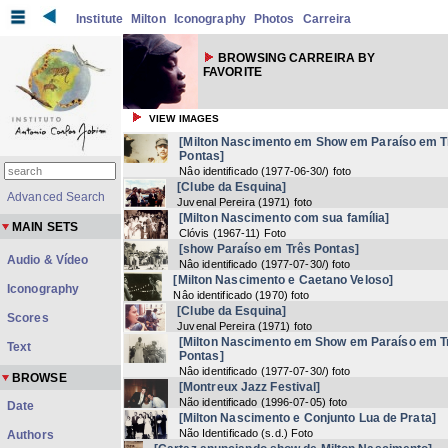
Institute
Milton
Iconography
Photos
Carreira
BROWSING CARREIRA BY
FAVORITE
VIEW IMAGES
[Milton Nascimento em Show em Paraíso em T
Pontas]
Nâo identificado
(
1977-06-30/
) foto
[Clube da Esquina]
Advanced Search
Juvenal Pereira
(
1971
) foto
[Milton Nascimento com sua família]
MAIN SETS
Clóvis
(
1967-11
) Foto
[show Paraíso em Três Pontas]
Audio & Vídeo
Nâo identificado
(
1977-07-30/
) foto
[Milton Nascimento e Caetano Veloso]
Iconography
Nâo identificado
(
1970
) foto
[Clube da Esquina]
Scores
Juvenal Pereira
(
1971
) foto
[Milton Nascimento em Show em Paraíso em T
Text
Pontas]
Nâo identificado
(
1977-07-30/
) foto
BROWSE
[Montreux Jazz Festival]
Não identificado
(
1996-07-05
) foto
Date
[Milton Nascimento e Conjunto Lua de Prata]
Não Identificado
(
s.d.
) Foto
Authors