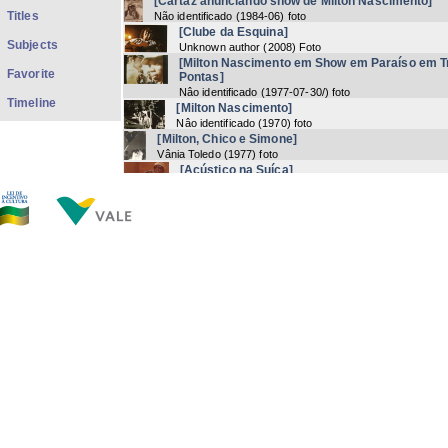
[Cartaz anunciando show de Milton Nascimento]
Titles
Não identificado
(
1984-06
) foto
[Clube da Esquina]
Subjects
Unknown author
(
2008
) Foto
[Milton Nascimento em Show em Paraíso em T
Favorite
Pontas]
Nâo identificado
(
1977-07-30/
) foto
Timeline
[Milton Nascimento]
Nâo identificado
(
1970
) foto
[Milton, Chico e Simone]
Vânia Toledo
(
1977
) foto
[Acústico na Suíça]
Nâo identificado
(
1980
) foto
[Milton Nascimento e os W's Boys]
Não Identificado
(
1960
) Foto
[Montreux Jazz Festival]
Não identificado
(
1996-07-05
) foto
[Milton Nascimento e Simone]
não identificado
(
1980
) foto
[Milton, Chico e Simone]
Nâo identificado
(
1976
) foto
[Milton, Chico e Simone]
Nâo identificado
(
1976
) foto
Now showing items 1-20 of 1730