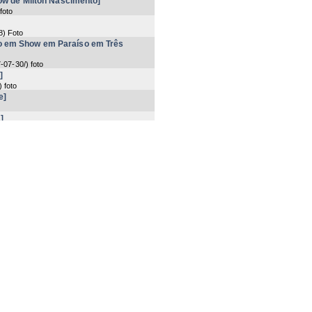
ow de Milton Nascimento]
 foto
8
) Foto
o em Show em Paraíso em Três
-07-30/
) foto
]
) foto
e]
]
0
) foto
o e os W's Boys]
0
) Foto
l]
05
) foto
Simone]
o
e]
o
e]
o
g items 1-20 of 1730