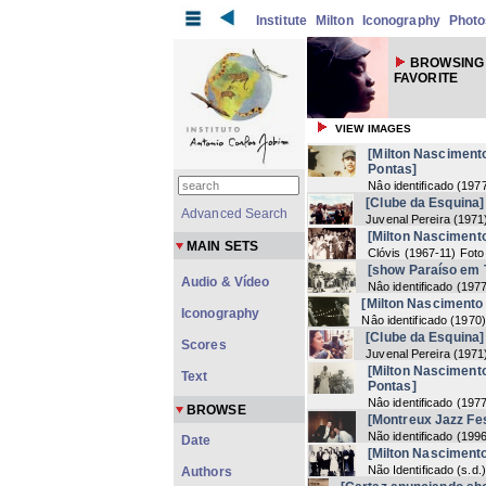
Institute
Milton
Iconography
Photo
BROWSING
FAVORITE
VIEW IMAGES
[Milton Nasciment
Pontas]
Nâo identificado
(
1977
[Clube da Esquina]
Advanced Search
Juvenal Pereira
(
1971
[Milton Nascimento
MAIN SETS
Clóvis
(
1967-11
) Foto
[show Paraíso em 
Audio & Vídeo
Nâo identificado
(
1977
[Milton Nascimento
Iconography
Nâo identificado
(
1970
)
[Clube da Esquina]
Scores
Juvenal Pereira
(
1971
[Milton Nasciment
Text
Pontas]
Nâo identificado
(
1977
BROWSE
[Montreux Jazz Fes
Não identificado
(
1996
Date
[Milton Nascimento
Não Identificado
(
s.d.
Authors