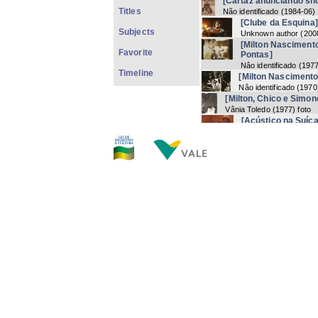
[Cartaz anunciando sh
Titles
Não identificado
(
1984-06
)
[Clube da Esquina]
Subjects
Unknown author
(
200
[Milton Nasciment
Favorite
Pontas]
Nâo identificado
(
1977
Timeline
[Milton Nascimento
Nâo identificado
(
1970
[Milton, Chico e Simon
Vânia Toledo
(
1977
) foto
[Acústico na Suíça
Nâo identificado
(
198
[Milton Nasciment
Não Identificado
(
196
[Montreux Jazz Festiva
Não identificado
(
1996-07-
[Milton Nascimento e 
não identificado
(
1980
) fot
[Milton, Chico e Simon
Nâo identificado
(
1976
) fot
[Milton, Chico e Simon
Nâo identificado
(
1976
) fot
Now showin