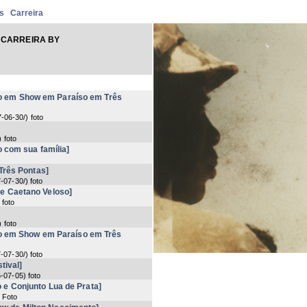
s
Carreira
 CARREIRA BY
o em Show em Paraíso em Três
-06-30/
) foto
) foto
 com sua família]
Três Pontas]
-07-30/
) foto
 e Caetano Veloso]
 foto
) foto
o em Show em Paraíso em Três
-07-30/
) foto
tival]
-07-05
) foto
 e Conjunto Lua de Prata]
) Foto