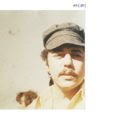
en
|
pt
|