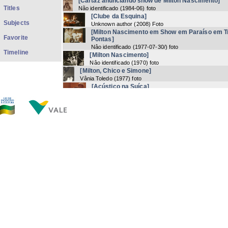
[Cartaz anunciando show de Milton Nascimento]
Titles
Não identificado
(
1984-06
) foto
[Clube da Esquina]
Subjects
Unknown author
(
2008
) Foto
[Milton Nascimento em Show em Paraíso em T
Favorite
Pontas]
Nâo identificado
(
1977-07-30/
) foto
Timeline
[Milton Nascimento]
Nâo identificado
(
1970
) foto
[Milton, Chico e Simone]
Vânia Toledo
(
1977
) foto
[Acústico na Suíça]
Nâo identificado
(
1980
) foto
[Milton Nascimento e os W's Boys]
Não Identificado
(
1960
) Foto
[Montreux Jazz Festival]
Não identificado
(
1996-07-05
) foto
[Milton Nascimento e Simone]
não identificado
(
1980
) foto
[Milton, Chico e Simone]
Nâo identificado
(
1976
) foto
[Milton, Chico e Simone]
Nâo identificado
(
1976
) foto
Now showing items 1-20 of 1730