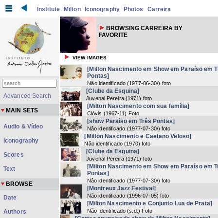
Institute
Milton
Iconography
Photos
Carreira
BROWSING CARREIRA BY
FAVORITE
VIEW IMAGES
[Milton Nascimento em Show em Paraíso em T
Pontas]
Nâo identificado
(
1977-06-30/
) foto
[Clube da Esquina]
Advanced Search
Juvenal Pereira
(
1971
) foto
[Milton Nascimento com sua família]
MAIN SETS
Clóvis
(
1967-11
) Foto
[show Paraíso em Três Pontas]
Audio & Vídeo
Nâo identificado
(
1977-07-30/
) foto
[Milton Nascimento e Caetano Veloso]
Iconography
Nâo identificado
(
1970
) foto
[Clube da Esquina]
Scores
Juvenal Pereira
(
1971
) foto
[Milton Nascimento em Show em Paraíso em T
Text
Pontas]
Nâo identificado
(
1977-07-30/
) foto
BROWSE
[Montreux Jazz Festival]
Não identificado
(
1996-07-05
) foto
Date
[Milton Nascimento e Conjunto Lua de Prata]
Não Identificado
(
s.d.
) Foto
Authors