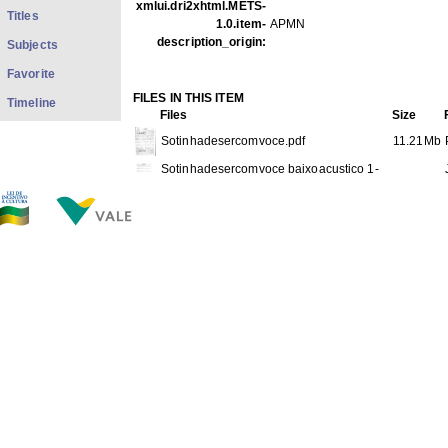
xmlui.dri2xhtml.METS-
Titles
1.0.item-
APMN
description_origin:
Subjects
Favorite
FILES IN THIS ITEM
Timeline
Files
Size
Sotinhadesercomvoce.pdf
11.21Mb
Sotinhadesercomvoce baixoacustico 1-
217.7Kb
2.jpg
Sotinhadesercomvoce baixoacustico 2-
161.2Kb
2.jpg
Sotinhadesercomvoce base 1-2.jpg
299.8Kb
Sotinhadesercomvoce base 2-2.jpg
322.4Kb
Sotinhadesercomvoce clarinete.jpg
303.4Kb
Sotinhadesercomvoce fagote.jpg
223.3Kb
Sotinhadesercomvoce flauta.jpg
306.5Kb