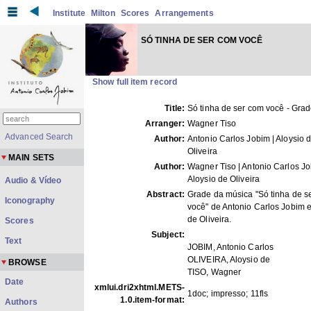
Institute
Milton
Scores
Arrangements
SÓ TINHA DE SER COM VOCÊ
Show full item record
Title:
Só tinha de ser com você - Gra
Arranger:
Wagner Tiso
Advanced Search
Author:
Antonio Carlos Jobim | Aloysio 
Oliveira
MAIN SETS
Author:
Wagner Tiso | Antonio Carlos Jo
Aloysio de Oliveira
Audio & Vídeo
Abstract:
Grade da música "Só tinha de s
Iconography
você" de Antonio Carlos Jobim e
de Oliveira.
Scores
Subject:
Text
JOBIM, Antonio Carlos
OLIVEIRA, Aloysio de
BROWSE
TISO, Wagner
Date
xmlui.dri2xhtml.METS-
1doc; impresso; 11fls
1.0.item-format:
Authors