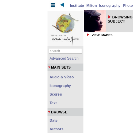
Institute
Milton
Iconography
Photo
BROWSING
SUBJECT
VIEW IMAGES
Advanced Search
MAIN SETS
Audio & Vídeo
Iconography
Scores
Text
BROWSE
Date
Authors