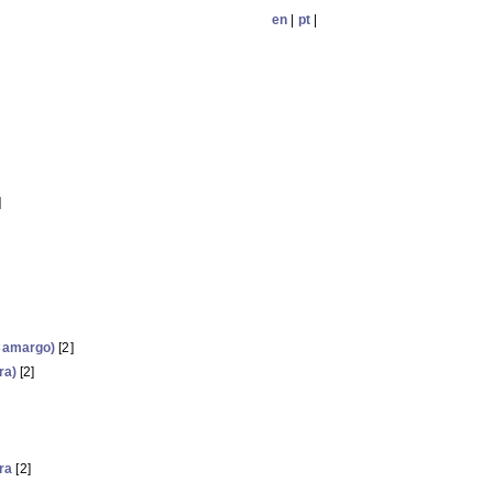
en
|
pt
|
]
Camargo)
[2]
ra)
[2]
ora
[2]