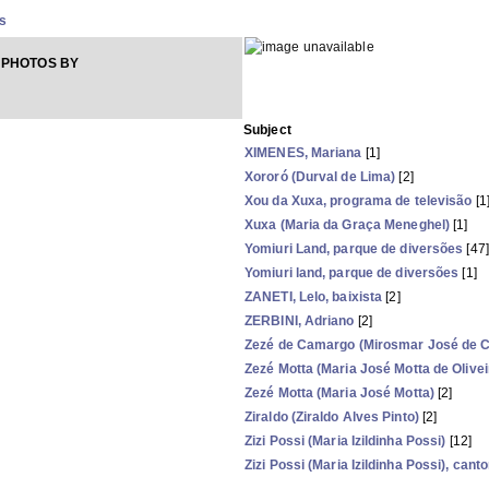
s
 PHOTOS BY
Subject
XIMENES, Mariana
[1]
Xororó (Durval de Lima)
[2]
Xou da Xuxa, programa de televisão
[1
Xuxa (Maria da Graça Meneghel)
[1]
Yomiuri Land, parque de diversões
[47]
Yomiuri land, parque de diversões
[1]
ZANETI, Lelo, baixista
[2]
ZERBINI, Adriano
[2]
Zezé de Camargo (Mirosmar José de 
Zezé Motta (Maria José Motta de Olivei
Zezé Motta (Maria José Motta)
[2]
Ziraldo (Ziraldo Alves Pinto)
[2]
Zizi Possi (Maria Izildinha Possi)
[12]
Zizi Possi (Maria Izildinha Possi), cant