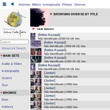
Institute
Milton
Iconography
Photos
Diverse
BROWSING DIVERSE BY TITLE
VIEW IMAGES
[Índios Kayapó]
Não Identificado
(
2000-04-19
) foto
[Índios Kayapó]
Não Identificado
(
2000-04-19
) foto
Advanced Search
[Índios Kayapó]
Não Identificado
(
2000-04-19
) foto
MAIN SETS
[Índios Kayapó]
Não Identificado
(
2000-04-19
) foto
Audio & Vídeo
[Índios Kayapó]
Não Identificado
(
2000-04-19
) foto
Iconography
[Jantar]
Não Identificado
(
1990
) foto
Scores
[Jantar]
Não Identificado
(
1990
) foto
Text
[Jantar]
Não Identificado
(
1990
) foto
BROWSE
[Jantar]
Date
Não Identificado
(
1990
) foto
[Jantar]
Authors
Não Identificado
(
1990
) foto