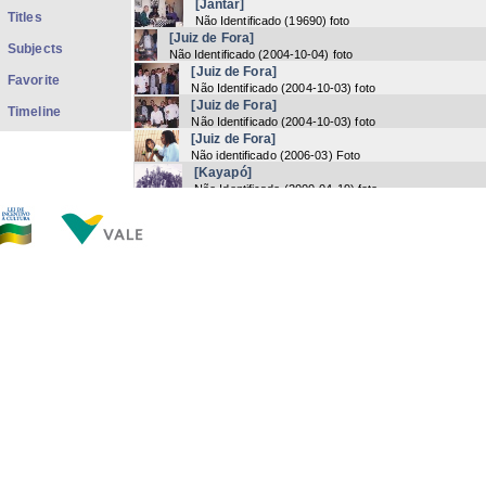
[Jantar]
Titles
Não Identificado
(
19690
) foto
[Juiz de Fora]
Subjects
Não Identificado
(
2004-10-04
) foto
[Juiz de Fora]
Favorite
Não Identificado
(
2004-10-03
) foto
[Juiz de Fora]
Timeline
Não Identificado
(
2004-10-03
) foto
[Juiz de Fora]
Não identificado
(
2006-03
) Foto
[Kayapó]
Não Identificado
(
2000-04-19
) foto
[Kayapó]
Não Identificado
(
2000-04-19
) foto
[Lizzie Bravo]
Não Identificado
(
1990
) foto
[Londres]
Não identificado
(
2000
) foto
[Londres]
Não identificado
(
2000
) foto
Now showing items 503-522 of 1418