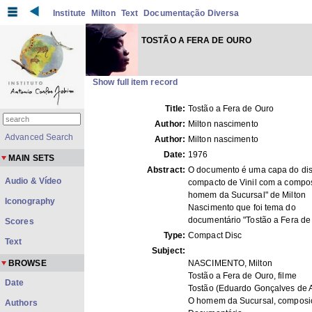
Institute
Milton
Text
Documentação Diversa
TOSTÃO A FERA DE OURO
Show full item record
Title:
Tostão a Fera de Ouro
Author:
Milton nascimento
Advanced Search
Author:
Milton nascimento
Date:
1976
MAIN SETS
Abstract:
O documento é uma capa do di
Audio & Vídeo
compacto de Vinil com a compo
homem da Sucursal" de Milton
Iconography
Nascimento que foi tema do
documentário "Tostão a Fera de
Scores
Type:
Compact Disc
Text
Subject:
BROWSE
NASCIMENTO, Milton
Tostão a Fera de Ouro, filme
Date
Tostão (Eduardo Gonçalves de 
O homem da Sucursal, composi
Authors