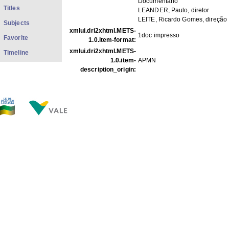
Documentário
Titles
LEANDER, Paulo, diretor
LEITE, Ricardo Gomes, direção
Subjects
xmlui.dri2xhtml.METS-
1doc impresso
Favorite
1.0.item-format:
xmlui.dri2xhtml.METS-
Timeline
1.0.item-
APMN
description_origin:
FILES IN THIS ITEM
Files
Size
Format
Div-003.jpg
260.1Kb
JPEG image
THIS ITEM APPEARS IN THE FOLLOWING COLLECTIO
Documentação Diversa
[32]
Show full item record