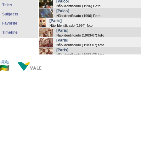
[Palco]
Titles
Não identificado
(
1996
) Foto
[Palco]
Subjects
Não identificado
(
1996
) Foto
[Paris]
Favorite
Não Identificado
(
1994
) foto
[Paris]
Timeline
Não identificado
(
1983-07
) foto
[Paris]
Não identificado
(
1983-07
) foto
[Paris]
Não identificado
(
1983-07
) foto
[Paris]
Não identificado
(
1983-07
) foto
[Parque das Mangabeiras]
Não identificado
(
1995-10-28/
) foto
[Parque das Mangabeiras]
Não identificado
(
1995-10-28/
) foto
[Parque das Mangabeiras]
Não identificado
(
1995-10-28/
) foto
Now showing items 2837-2856 of 3591