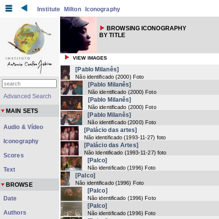
Institute
Milton
Iconography
BROWSING ICONOGRAPHY
BY TITLE
VIEW IMAGES
[Pablo Milanês]
Não identificado
(
2000
) Foto
[Pablo Milanês]
Não identificado
(
2000
) Foto
Advanced Search
[Pablo Milanês]
Não identificado
(
2000
) Foto
MAIN SETS
[Pablo Milanês]
Não identificado
(
2000
) Foto
Audio & Vídeo
[Palácio das artes]
Não identificado
(
1993-11-27
) foto
Iconography
[Palácio das Artes]
Não Identificado
(
1993-11-27
) foto
Scores
[Palco]
Não identificado
(
1996
) Foto
Text
[Palco]
Não identificado
(
1996
) Foto
BROWSE
[Palco]
Date
Não identificado
(
1996
) Foto
[Palco]
Authors
Não identificado
(
1996
) Foto