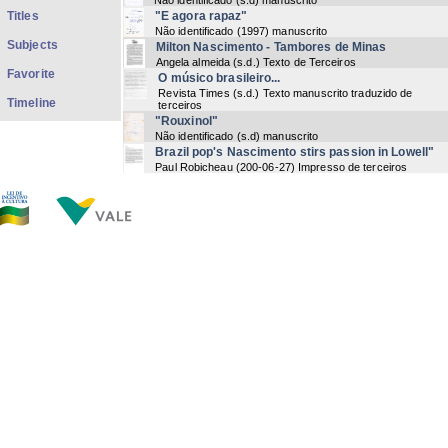
Não identificado
(
s.d
) manuscrito
Titles
"E agora rapaz"
Não identificado
(
1997
) manuscrito
Subjects
Milton Nascimento - Tambores de Minas
Angela almeida
(
s.d.
) Texto de Terceiros
Favorite
O músico brasileiro...
Revista Times
(
s.d.
) Texto manuscrito traduzido de
Timeline
terceiros
"Rouxinol"
Não identificado
(
s.d
) manuscrito
Brazil pop's Nascimento stirs passion in Lowell"
Paul Robicheau
(
200-06-27
) Impresso de terceiros
[Músicas]
Não identificado
(
s.d
) manuscrito
Não Identificado
Não identificado
(
s.d
) manuscrito
"Beleza e canção"
Não identificado
(
s.d
) digitado
"Tangará Preto"
Milton nascimento
(
11-2011
) manuscrito
Txai - Milton Nascimento
Beto ricardo
(
s.d.
) Impresso de terceiros
Now showing items 1-20 of 25