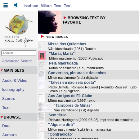
Institute
Milton
Text
Text
BROWSING TEXT BY
FAVORITE
VIEW IMAGES
Missa dos Quilombos
Não Identificado
(
1981
) Roteiro
"Maria, Maria"
Milton nascimento
(
2005
) Publicado
Advanced Search
Pela Madrugada
Milton nascimento
(
s.d.
) manuscrito
MAIN SETS
Conversas, pinturas e desenhos
Milton nascimento
(
s.d.
) digitado
Audio & Vídeo
"Talvez eu não seja poeta"
Pablo Bertola | Ronaldo Rousset | Ronaldo Rousset | Lido
Iconography
Loschi
(
s.d
) digitado
Aos Amigos do Fã Clube
Scores
Milton nascimento
(
1999
) texto
"Tambores de Minas"
Text
Não identificado
(
s.d
) digitado
Sem título
BROWSE
Richard Harrington
(
2000-06-23
) Impresso de terceiros
"Algo me dirá"
Date
Milton nascimento
(
s.d.
) letra manuscrita
"Contradição"
Authors