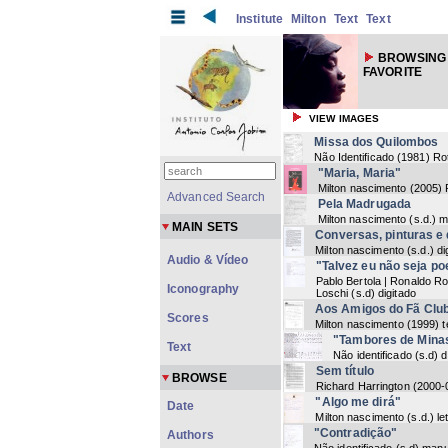
Institute
Milton
Text
Text
BROWSING 
FAVORITE
VIEW IMAGES
Missa dos Quilombos
Não Identificado
(
1981
) Ro
"Maria, Maria"
Milton nascimento
(
2005
)
Advanced Search
Pela Madrugada
Milton nascimento
(
s.d.
) m
MAIN SETS
Conversas, pinturas e
Milton nascimento
(
s.d.
) di
Audio & Vídeo
"Talvez eu não seja po
Pablo Bertola | Ronaldo Ro
Iconography
Loschi
(
s.d
) digitado
Aos Amigos do Fã Clu
Scores
Milton nascimento
(
1999
) 
"Tambores de Mina
Text
Não identificado
(
s.d
) d
Sem título
BROWSE
Richard Harrington
(
2000-
"Algo me dirá"
Date
Milton nascimento
(
s.d.
) l
"Contradição"
Authors