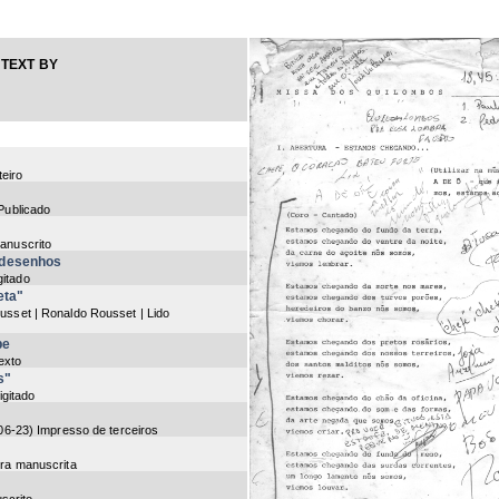
TEXT BY
teiro
 Publicado
anuscrito
 desenhos
gitado
eta"
usset | Ronaldo Rousset | Lido
be
texto
s"
igitado
06-23
) Impresso de terceiros
etra manuscrita