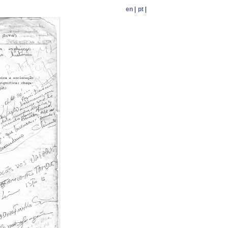
en
|
pt
|