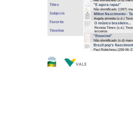
Não identificado
(
s.d
) manu
Titles
"E agora rapaz"
Não identificado
(
1997
) ma
Subjects
Milton Nascimento - T
Angela almeida
(
s.d.
) Text
Favorite
O músico brasileiro...
Revista Times
(
s.d.
) Text
Timeline
terceiros
"Rouxinol"
Não identificado
(
s.d
) manu
Brazil pop's Nasciment
Paul Robicheau
(
200-06-2
[Músicas]
Não identificado
(
s.d
) manu
Não Identificado
Não identificado
(
s.d
) manu
"Beleza e canção"
Não identificado
(
s.d
) digi
"Tangará Preto"
Milton nascimento
(
11-201
Txai - Milton Nascimen
Beto ricardo
(
s.d.
) Impress
Now showi