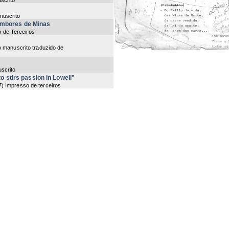
scrito
nuscrito
ambores de Minas
o de Terceiros
o manuscrito traduzido de
scrito
o stirs passion in Lowell"
7
) Impresso de terceiros
scrito
scrito
tado
1
) manuscrito
to
o de terceiros
ng items 1-20 of 25