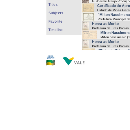
Guilherme Araújo Produçõe
Titles
Certificado de Apr
Estado de Minas Gera
Subjects
"Milton Nasciment
Prefeitura Municipal d
Favorite
Honra ao Mérito
Prefeitura de Três Pontas
Timeline
Milton Nasciment
Milton nascimento
(
1
Honra ao Mérito
Prefeitura de Três Pontas
"Ficha de Educaçã
Ginásio São Luis
(
195
Sub Unidade Compan
Escola de Sargentos 
Honrosa
Certificado de Educaçã
Ginásio São Luis
(
1958-12
Cantadorandos
Escola Técnica de Co
Diploma Religião
Ginásio São Luis
(
195
Cidade e Três Pont
Câmara Municipal de 
Fã Clube
Cadastro Nacional da Pes
Cadastro
Resolução
Câmara Municipal de Três 
Diploma da "Insígnia 3