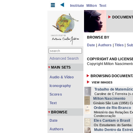
Institute
Milton
Text
DOCUMENT
BROWSE BY
Date
|
Authors
|
Titles
|
Sub
Advanced Search
COPYRIGHT AND LICENS
Copyright Milton Nasciment
MAIN SETS
BROWSING DOCUMENTA
Audio & Vídeo
VIEW IMAGES
Iconography
Trabalho de Matemáti
Caroline de C Ferreira
(
s.
Scores
Milton Nascimento
Text
Ginásio São Luis
(
1958
) C
Ordem de Rio Branco
BROWSE
Ministério das Relações Ex
Condecoraçõo
Date
Eles Cantam o Brasil
Os Estudantes do Samba
Authors
Muito Dentro da Estre