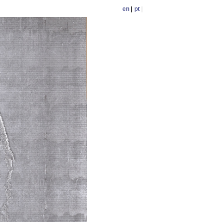
en
|
pt
|