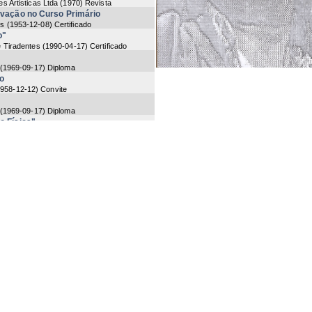
s Artisticas Ltda
(
1970
) Revista
ovação no Curso Primário
is
(
1953-12-08
) Certificado
o"
e Tiradentes
(
1990-04-17
) Certificado
(
1969-09-17
) Diploma
o
958-12-12
) Convite
(
1969-09-17
) Diploma
o Física"
8-12-12
) Ficha
hia de Fuzileiros
das Armas
(
1961-11-18
) Menção
o Física
-12
) Certificado
mércio
(
1962-12-08
) Convite
8-12-12
) Diploma
as
Três pontas
(
1989-07-01
) Título
soa Jurídica
(
2003-12-17
)
Pontas
(
1967-11-03
) Título
 de Julho"