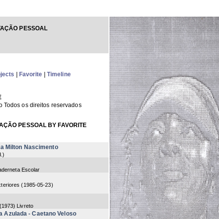
AÇÃO PESSOAL
jects
|
Favorite
|
Timeline
E
o Todos os direitos reservados
ÇÃO PESSOAL BY FAVORITE
ca Milton Nascimento
d.
)
aderneta Escolar
teriores
(
1985-05-23
)
(
1973
) Livreto
la Azulada - Caetano Veloso