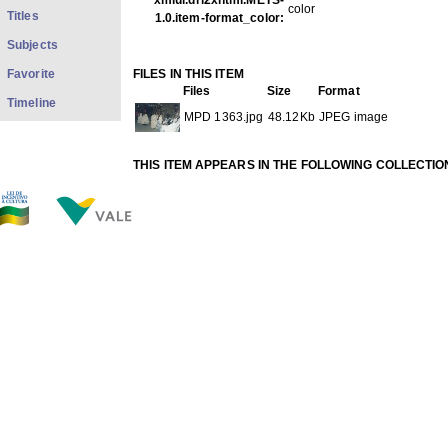
xmlui.dri2xhtml.METS-
color
Titles
1.0.item-format_color:
Subjects
Favorite
FILES IN THIS ITEM
Files
Size
Format
Timeline
MPD 1363.jpg
48.12Kb
JPEG image
THIS ITEM APPEARS IN THE FOLLOWING COLLECTIO
Diverse
[1428]
Show full item record