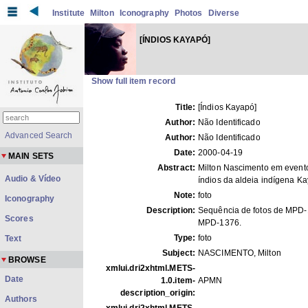
Institute
Milton
Iconography
Photos
Diverse
[ÍNDIOS KAYAPÓ]
Show full item record
Title:
[Índios Kayapó]
Author:
Não Identificado
Advanced Search
Author:
Não Identificado
Date:
2000-04-19
MAIN SETS
Abstract:
Milton Nascimento em event
Audio & Vídeo
índios da aldeia indígena K
Note:
foto
Iconography
Description:
Sequência de fotos de MPD-
Scores
MPD-1376.
Type:
foto
Text
Subject:
NASCIMENTO, Milton
BROWSE
xmlui.dri2xhtml.METS-
Date
1.0.item-
APMN
description_origin:
Authors