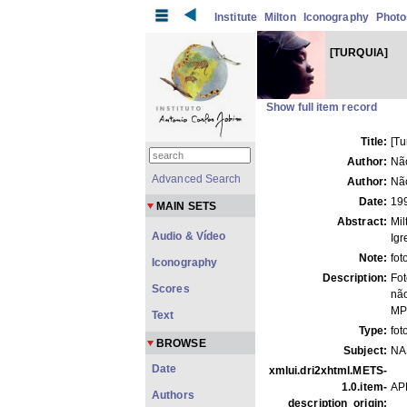
Institute
Milton
Iconography
Photo
[TURQUIA]
Show full item record
Title:
[Tu
Author:
Não
Advanced Search
Author:
Não
Date:
19
MAIN SETS
Abstract:
Mil
Audio & Vídeo
Igr
Note:
fot
Iconography
Description:
Fot
Scores
não
MP
Text
Type:
fot
BROWSE
Subject:
NA
Date
xmlui.dri2xhtml.METS-
1.0.item-
AP
Authors
description_origin: