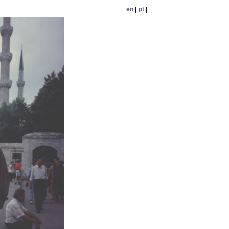
en
|
pt
|