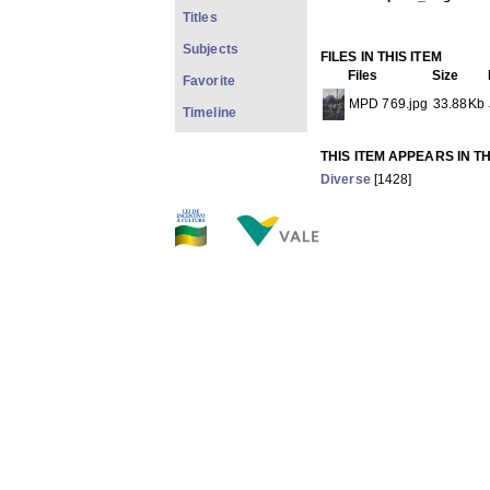
Titles
Subjects
FILES IN THIS ITEM
Files
Size
Favorite
MPD 769.jpg
33.88Kb
Timeline
THIS ITEM APPEARS IN T
Diverse
[1428]
Show full item record