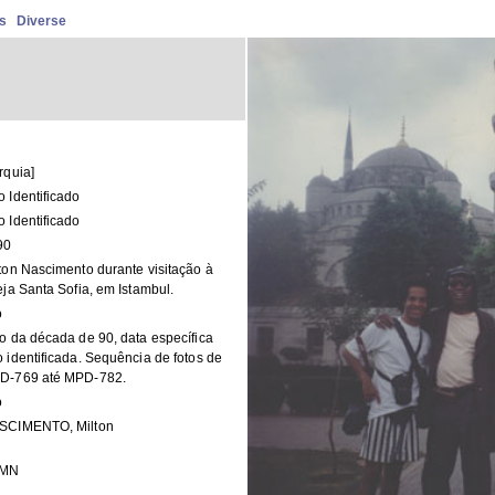
s
Diverse
rquia]
 Identificado
 Identificado
90
ton Nascimento durante visitação à
eja Santa Sofia, em Istambul.
o
o da década de 90, data específica
 identificada. Sequência de fotos de
D-769 até MPD-782.
o
SCIMENTO, Milton
MN