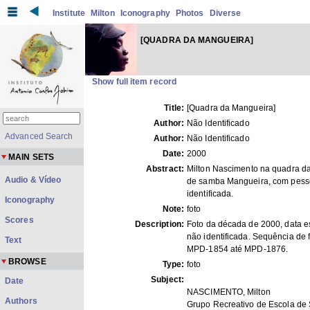
Institute
Milton
Iconography
Photos
Diverse
[QUADRA DA MANGUEIRA]
Show full item record
Title:
[Quadra da Mangueira]
Author:
Não Identificado
Advanced Search
Author:
Não Identificado
Date:
2000
MAIN SETS
Abstract:
Milton Nascimento na quadra d
Audio & Vídeo
de samba Mangueira, com pess
identificada.
Iconography
Note:
foto
Scores
Description:
Foto da década de 2000, data e
não identificada. Sequência de 
Text
MPD-1854 até MPD-1876.
BROWSE
Type:
foto
Subject:
Date
NASCIMENTO, Milton
Authors
Grupo Recreativo de Escola d