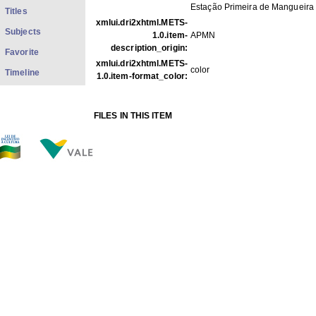
Estação Primeira de Mangueira
Titles
xmlui.dri2xhtml.METS-
Subjects
1.0.item-
APMN
description_origin:
Favorite
xmlui.dri2xhtml.METS-
color
Timeline
1.0.item-format_color:
FILES IN THIS ITEM
Files
Size
Format
MPD 1857.jpg
39.25Kb
JPEG image
THIS ITEM APPEARS IN THE FOLLOWING COLLECTIO
Diverse
[1428]
Show full item record