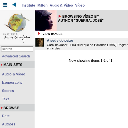
Institute
Milton
Audio & Vídeo
Vídeo
BROWSING VÍDEO BY
AUTHOR "GUERRA, JOSÉ"
VIEW IMAGES
A sede do peixe
Carolina Jabor | Lula Buarque de Hollanda
(
1997
) Regist
em vídeo
Advanced Search
Now showing items 1-1 of 1
MAIN SETS
Audio & Vídeo
Iconography
Scores
Text
BROWSE
Date
Authors