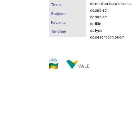
dc.relation.ispartofseries
Titles
dc.subject
Subjects
dc.subject
Favorite
dc.title
dc.type
Timeline
dc.description.origin
FILES IN THIS ITEM
Files
Size
MPFa 44.jpg
107.
THIS ITEM APPEARS IN T
Família
[217]
Show simple item record