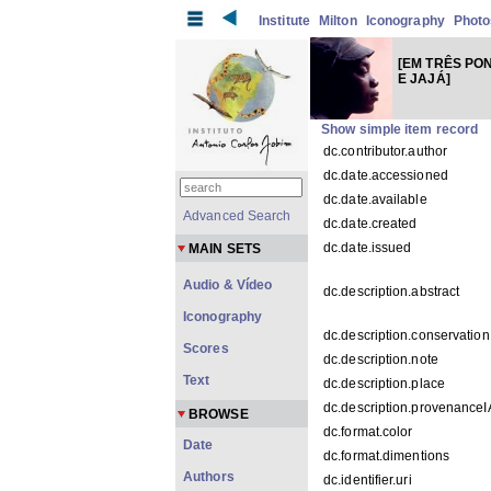
Institute
Milton
Iconography
Photo
[EM TRÊS PON
E JAJÁ]
Show simple item record
dc.contributor.author
dc.date.accessioned
dc.date.available
Advanced Search
dc.date.created
dc.date.issued
MAIN SETS
Audio & Vídeo
dc.description.abstract
Iconography
dc.description.conservation
Scores
dc.description.note
Text
dc.description.place
dc.description.provenance
BROWSE
dc.format.color
Date
dc.format.dimentions
Authors
dc.identifier.uri