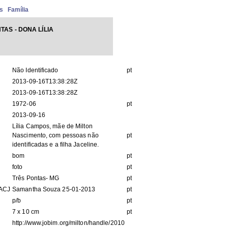
s
Família
TAS - DONA LÍLIA
Não Identificado
pt
2013-09-16T13:38:28Z
2013-09-16T13:38:28Z
1972-06
pt
2013-09-16
Lília Campos, mãe de Milton
Nascimento, com pessoas não
pt
identificadas e a filha Jaceline.
bom
pt
foto
pt
Três Pontas- MG
pt
IACJ
Samantha Souza 25-01-2013
pt
p/b
pt
7 x 10 cm
pt
http://www.jobim.org/milton/handle/2010