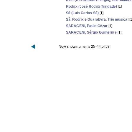
RGE (Rio Grande Energia), distribuidor
Rodrix (José Rodrix Trindade)
[1]
Sá (Luis Carlos Sá)
[1]
Sá, Rodrix e Guarabyra, Trio musical
[1
SARACENI, Paulo Cézar
[1]
SARACENI, Sérgio Guilherme
[1]
Now showing items 25-44 of 53