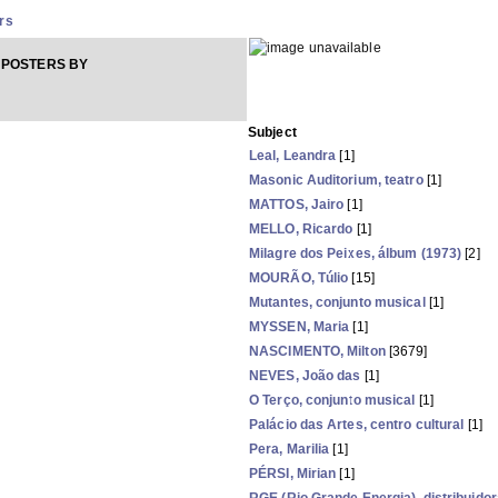
rs
 POSTERS BY
Subject
Leal, Leandra
[1]
Masonic Auditorium, teatro
[1]
MATTOS, Jairo
[1]
MELLO, Ricardo
[1]
Milagre dos Peixes, álbum (1973)
[2]
MOURÃO, Túlio
[15]
Mutantes, conjunto musical
[1]
MYSSEN, Maria
[1]
NASCIMENTO, Milton
[3679]
NEVES, João das
[1]
O Terço, conjunto musical
[1]
Palácio das Artes, centro cultural
[1]
Pera, Marilia
[1]
PÉRSI, Mirian
[1]