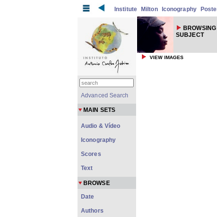
Institute
Milton
Iconography
Poste
BROWSING
SUBJECT
VIEW IMAGES
Advanced Search
MAIN SETS
Audio & Vídeo
Iconography
Scores
Text
BROWSE
Date
Authors