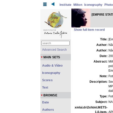
Institute
Milton
Iconography
Photo
[EMPIRE STAT
Show full item record
Title:
[Em
Author:
Não
Advanced Search
Author:
Não
Date:
20
MAIN SETS
Abstract:
Mil
Audio & Vídeo
pré
Emp
Iconography
Note:
Fo
Scores
Description:
Se
MP
Text
dat
BROWSE
Type:
Fo
Subject:
NA
Date
xmlui.dri2xhtml.METS-
Authors
1.0.item-
AP