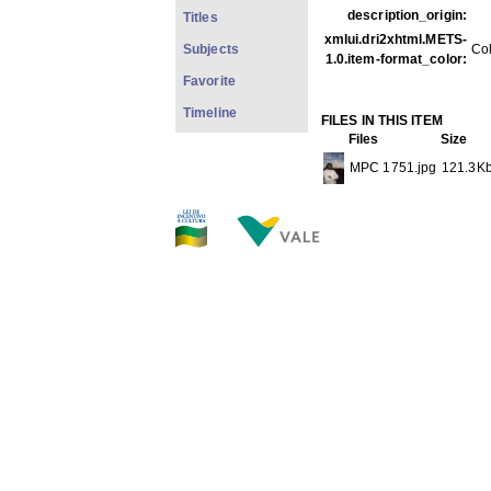
description_origin:
Titles
xmlui.dri2xhtml.METS-
Subjects
Co
1.0.item-format_color:
Favorite
Timeline
FILES IN THIS ITEM
Files
Size
MPC 1751.jpg
121.3K
THIS ITEM APPEARS IN T
Carreira
[1733]
Show full item record