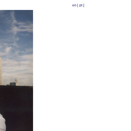
en
|
pt
|