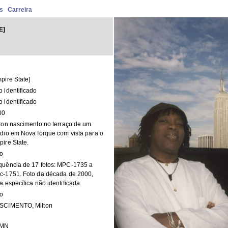
s
Carreira
E]
pire State]
 identificado
 identificado
00
ton nascimento no terraço de um
dio em Nova Iorque com vista para o
ire State.
to
quência de 17 fotos: MPC-1735 a
c-1751. Foto da década de 2000,
a específica não identificada.
to
SCIMENTO, Milton
MN