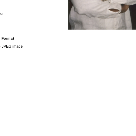
lor
Format
b
JPEG image
HE FOLLOWING COLLECTION(S)