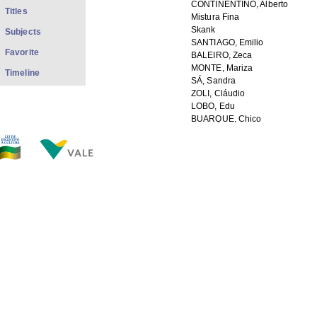
CONTINENTINO, Alberto
Titles
Mistura Fina
Skank
Subjects
SANTIAGO, Emilio
Favorite
BALEIRO, Zeca
MONTE, Mariza
Timeline
SÁ, Sandra
ZOLI, Cláudio
LOBO, Edu
BUARQUE, Chico
MAIA, Arthur
MOTTA, Ed
VELOSO, Caetano
Festival de Jazz
GOMES, Pepeu
ELLER, Cássia
CAYMMI, Nana
RAMALHO, Elba
Tambores de Minas
A Sede do Peixe
Crooner
BOSCO, João
SANGALO, Ivete
GIL, Gilberto
Djavan