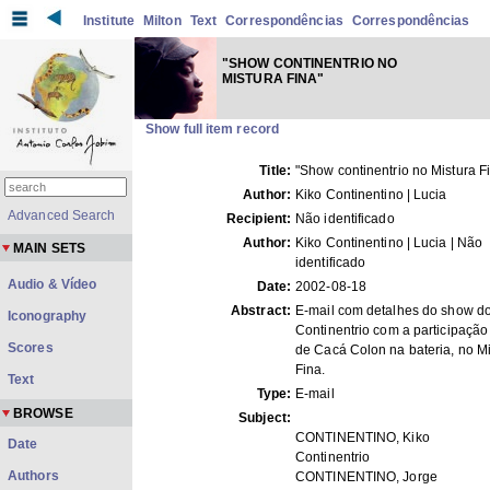
Institute
Milton
Text
Correspondências
Correspondências
"SHOW CONTINENTRIO NO
MISTURA FINA"
Show full item record
Title:
"Show continentrio no Mistura F
Author:
Kiko Continentino | Lucia
Advanced Search
Recipient:
Não identificado
Author:
Kiko Continentino | Lucia | Não
MAIN SETS
identificado
Audio & Vídeo
Date:
2002-08-18
Abstract:
E-mail com detalhes do show d
Iconography
Continentrio com a participação
Scores
de Cacá Colon na bateria, no Mi
Fina.
Text
Type:
E-mail
BROWSE
Subject:
CONTINENTINO, Kiko
Date
Continentrio
Authors
CONTINENTINO, Jorge