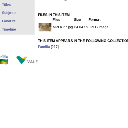
Titles
Subjects
FILES IN THIS ITEM
Files
Size
Format
Favorite
MPFa 27.jpg
84.04Kb
JPEG image
Timeline
THIS ITEM APPEARS IN THE FOLLOWING COLLECTIO
Família
[217]
Show full item record