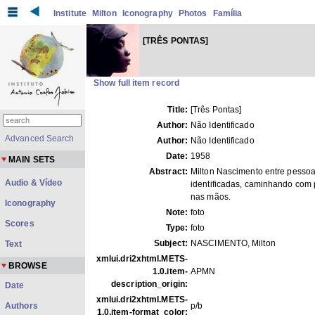
Institute
Milton
Iconography
Photos
Família
[TRÊS PONTAS]
Show full item record
Title:
[Três Pontas]
Author:
Não Identificado
Advanced Search
Author:
Não Identificado
Date:
1958
MAIN SETS
Abstract:
Milton Nascimento entre pesso
Audio & Vídeo
identificadas, caminhando com
nas mãos.
Iconography
Note:
foto
Scores
Type:
foto
Subject:
NASCIMENTO, Milton
Text
xmlui.dri2xhtml.METS-
BROWSE
1.0.item-
APMN
description_origin:
Date
xmlui.dri2xhtml.METS-
Authors
p/b
1.0.item-format_color: