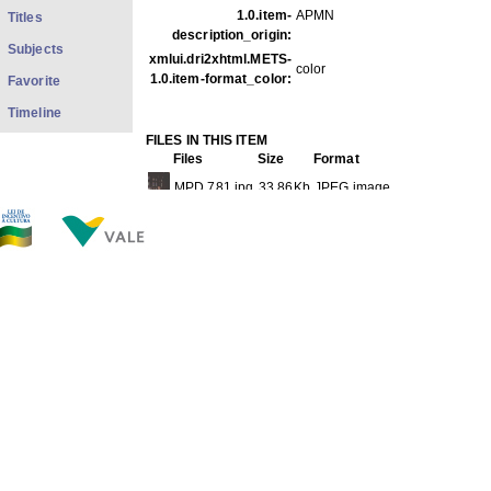
1.0.item-
APMN
Titles
description_origin:
Subjects
xmlui.dri2xhtml.METS-
color
1.0.item-format_color:
Favorite
Timeline
FILES IN THIS ITEM
Files
Size
Format
MPD 781.jpg
33.86Kb
JPEG image
THIS ITEM APPEARS IN THE FOLLOWING COLLECTIO
Diverse
[1428]
Show full item record