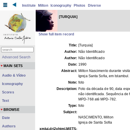
Institute
Milton
Iconography
Photos
Diverse
[TURQUIA]
Show full item record
Title:
[Turquia]
Author:
Não Identificado
Advanced Search
Author:
Não Identificado
Date:
1990
MAIN SETS
Abstract:
Milton Nascimento durante visit
Audio & Vídeo
Igreja Santa Sofia, em Istambul.
Note:
foto
Iconography
Description:
Foto da década de 90, data espe
Scores
não identificada. Sequência de 
MPD-768 até MPD-782.
Text
Type:
foto
BROWSE
Subject:
NASCIMENTO, Milton
Date
Igreja de Santa Sofia
Authors
xmlui.dri2xhtml.METS-