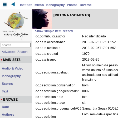
Institute
Milton
Iconography
Photos
Diverse
[MILTON NASCIMENTO]
Show simple item record
dc.contributor.author
Não identificado
dc.date.accessioned
2013-02-25T17:01:55Z
dc.date.available
2013-02-25T17:01:55Z
Advanced Search
dc.date.created
1970
dc.date.issued
2013-02-25
MAIN SETS
Milton no meio de pesso
Audio & Vídeo
verso da foto há uma ded
dc.description.abstract
assinada por seu afilha
Iconography
Ivanzinho.
Scores
dc.description.conservation
bom
dc.description.googlehitcount
0002
Text
dc.description.note
foto
BROWSE
dc.description.place
s.l.
Date
dc.description.provenanceIACJ
Samantha Souza 01/08/
Foto sem data específic
Authors
dc.description