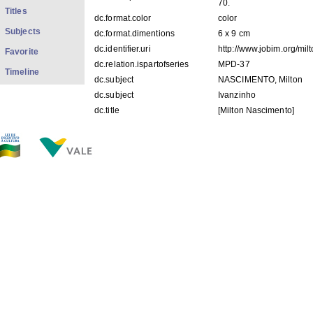
70.
Titles
dc.format.color
color
Subjects
dc.format.dimentions
6 x 9 cm
dc.identifier.uri
http://www.jobim.org/mi
Favorite
dc.relation.ispartofseries
MPD-37
Timeline
dc.subject
NASCIMENTO, Milton
dc.subject
Ivanzinho
dc.title
[Milton Nascimento]
dc.type
foto
dc.description.origin
APMN
FILES IN THIS ITEM
Files
Size
Format
MPD 37.jpg
33.54Kb
JPEG image
THIS ITEM APPEARS IN THE FOLLOWING COLLECTIO
Diverse
[1428]
Show simple item record