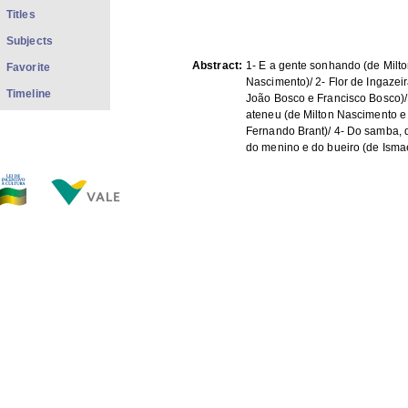
Titles
Subjects
Abstract:
1- E a gente sonhando (de Milt
Favorite
Nascimento)/ 2- Flor de Ingazeir
Timeline
João Bosco e Francisco Bosco)/
ateneu (de Milton Nascimento e
Fernando Brant)/ 4- Do samba, d
do menino e do bueiro (de Ismae
e Miller Sol)/ 5- Estrela, estrela 
Ramil)/ 6- Raras maneiras (de T
Márcio Borges)/ 7- O Sol (de An
Júlio Nastácia)/ 8- Espelho de n
Milton Nascimento e Fernando Br
Me faz bem (de Milton Nascimen
Fernando Brant)/ 10- Resposta
(de Cristovão Bastos e Aldir Blan
Amor do céu, amor do mar ( de 
Henrique e Milton Nascimento)/
de primavera (de Pedrinho do 
Milton Nascimento)/ 13- Adivinh
(de Lulu Santos)/ 14- Sorriso (d
Nascimento)/ 15- Olhos da mun
Marco Elizeo e Heitor Branquinh