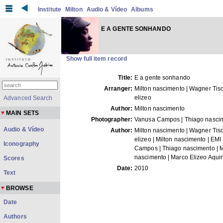
Institute
Milton
Audio & Vídeo
Albums
E A GENTE SONHANDO
Show full item record
Title:
E a gente sonhando
Arranger:
Milton nascimento | Wagner Tiso
elizeo
Advanced Search
Author:
Milton nascimento
MAIN SETS
Photographer:
Vanusa Campos | Thiago nasci
Audio & Vídeo
Author:
Milton nascimento | Wagner Tiso
elizeo | Milton nascimento | EMI
Iconography
Campos | Thiago nascimento | M
nascimento | Marco Elizeo Aqui
Scores
Date:
2010
Text
BROWSE
Date
Authors