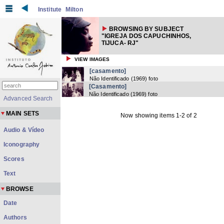
Institute
Milton
BROWSING BY SUBJECT
"IGREJA DOS CAPUCHINHOS,
TIJUCA- RJ"
VIEW IMAGES
[casamento]
Não Identificado
(
1969
) foto
[Casamento]
Não Identificado
(
1969
) foto
Advanced Search
MAIN SETS
Now showing items 1-2 of 2
Audio & Vídeo
Iconography
Scores
Text
BROWSE
Date
Authors