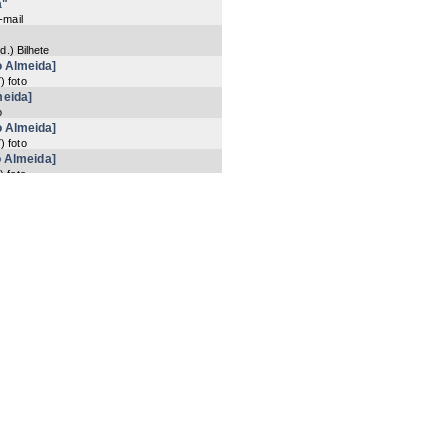
a"
-mail
.d.
) Bilhete
o Almeida]
7
) foto
meida]
o
o Almeida]
7
) foto
o Almeida]
7
) foto
meida]
o
meida]
o
meida]
o
meida]
o
Now showing items 762-781 of 27408