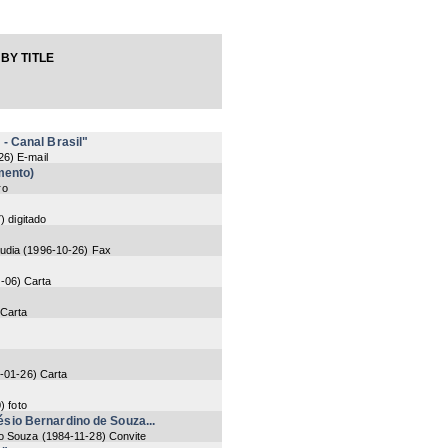
BY TITLE
 - Canal Brasil"
26
) E-mail
mento)
ro
7
) digitado
áudia
(
1996-10-26
) Fax
-06
) Carta
 Carta
-01-26
) Carta
0
) foto
sio Bernardino de Souza...
o Souza
(
1984-11-28
) Convite