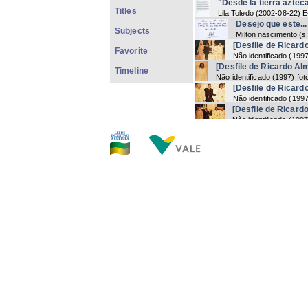
"Desde la tierra aztec
Titles
Lila Toledo
(
2002-08-22
) E
Desejo que este...
Subjects
Milton nascimento
(
s
[Desfile de Ricard
Favorite
Não identificado
(
199
[Desfile de Ricardo Al
Timeline
Não identificado
(
1997
) fot
[Desfile de Ricard
Não identificado
(
199
[Desfile de Ricard
Não identificado
(
199
[Desfile de Ricardo Al
Não identificado
(
1997
) fot
[Desfile de Ricardo Al
Não identificado
(
1997
) fot
[Desfile de Ricardo Al
Não identificado
(
1997
) fot
[Desfile de Ricardo Al
Não identificado
(
1997
) fot