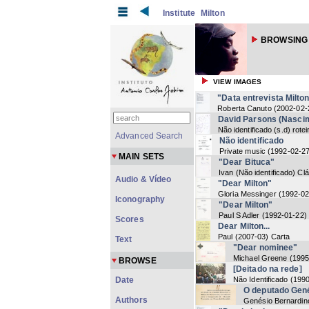
Institute
Milton
BROWSING 
VIEW IMAGES
"Data entrevista Milton
Roberta Canuto
(
2002-02-
David Parsons (Nasci
Não identificado
(
s.d
) rotei
Advanced Search
Não identificado
Private music
(
1992-02-2
MAIN SETS
"Dear Bituca"
Ivan (Não identificado) Cl
Audio & Vídeo
"Dear Milton"
Gloria Messinger
(
1992-02
Iconography
"Dear Milton"
Paul S Adler
(
1992-01-22
)
Scores
Dear Milton...
Paul
(
2007-03
) Carta
Text
"Dear nominee"
Michael Greene
(
1995
BROWSE
[Deitado na rede]
Date
Não Identificado
(
199
O deputado Gené
Authors
Genésio Bernardin