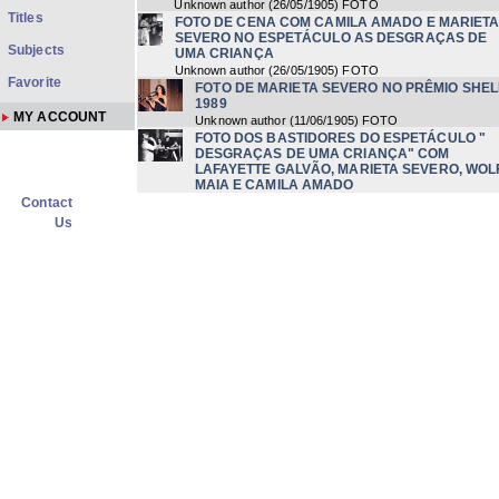
Unknown author
(
26/05/1905
) FOTO
Titles
FOTO DE CENA COM CAMILA AMADO E MARIET
SEVERO NO ESPETÁCULO AS DESGRAÇAS DE
Subjects
UMA CRIANÇA
Unknown author
(
26/05/1905
) FOTO
Favorite
FOTO DE MARIETA SEVERO NO PRÊMIO SHEL
1989
MY ACCOUNT
Unknown author
(
11/06/1905
) FOTO
FOTO DOS BASTIDORES DO ESPETÁCULO "
DESGRAÇAS DE UMA CRIANÇA" COM
LAFAYETTE GALVÃO, MARIETA SEVERO, WOL
MAIA E CAMILA AMADO
Contact
Unknown author
FOTO DE CENA COM MARIETA SEVERO NO
Us
ESPETÁCULO AS DESGRAÇAS DE UMA CRI
Unknown author
FOTO DE CENA COM CAMILA AMADO NO
ESPETÁCULO AS DESGRAÇAS DE UMA CRIANÇ
Unknown author
FOTO DE CENA COM ANTÔNIO PEDRO E CAMILA
AMADO NO ESPETÁCULO AS DESGRAÇAS DE
UMA CRIANÇA
Unknown author
(
26/05/1905
) FOTO
FOTO DE CENA COM LAFAYETTE GALVÃO NO
ESPETÁCULO AS DESGRAÇAS DE UMA CRIANÇ
Unknown author
(
26/05/1905
) FOTO
FOTO DE CENA COM CAMILA AMADO NO
ESPETÁCULO AS DESGRAÇAS DE UMA CRIANÇ
Unknown author
(
26/05/1905
) FOTO
FOTO DE CENA COM CAMILA AMADO E