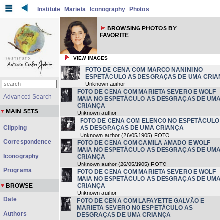
Institute
Marieta
Iconography
Photos
BROWSING PHOTOS BY
FAVORITE
VIEW IMAGES
FOTO DE CENA COM MARCO NANINI NO
ESPETÁCULO AS DESGRAÇAS DE UMA CRI
Unknown author
FOTO DE CENA COM MARIETA SEVERO E WOLF
Advanced Search
MAIA NO ESPETÁCULO AS DESGRAÇAS DE UM
CRIANÇA
MAIN SETS
Unknown author
FOTO DE CENA COM ELENCO NO ESPETÁCULO
Clipping
AS DESGRAÇAS DE UMA CRIANÇA
Unknown author
(
26/05/1905
) FOTO
Correspondence
FOTO DE CENA COM CAMILA AMADO E WOLF
MAIA NO ESPETÁCULO AS DESGRAÇAS DE UM
Iconography
CRIANÇA
Unknown author
(
26/05/1905
) FOTO
Programa
FOTO DE CENA COM MARIETA SEVERO E WOLF
MAIA NO ESPETÁCULO AS DESGRAÇAS DE UM
BROWSE
CRIANÇA
Unknown author
Date
FOTO DE CENA COM LAFAYETTE GALVÃO E
MARIETA SEVERO NO ESPETÁCULO AS
Authors
DESGRAÇAS DE UMA CRIANÇA