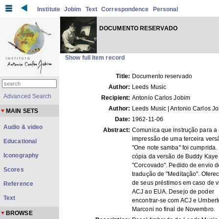
Institute
Jobim
Text
Correspondence
Personal
DOCUMENTO RESERVADO
Show full item record
Title:
Documento reservado
Author:
Leeds Music
Advanced Search
Recipient:
Antonio Carlos Jobim
Author:
Leeds Music | Antonio Carlos J
MAIN SETS
Date:
1962-11-06
Audio & video
Abstract:
Comunica que instrução para a
impressão de uma terceira vers
Educational
"One note samba" foi cumprida.
Iconography
cópia da versão de Buddy Kaye
"Corcovado". Pedido de envio d
Scores
tradução de "Meditação". Ofere
de seus préstimos em caso de vi
Reference
ACJ ao EUA. Desejo de poder
Text
encontrar-se com ACJ e Umbert
Marconi no final de Novembro.
BROWSE