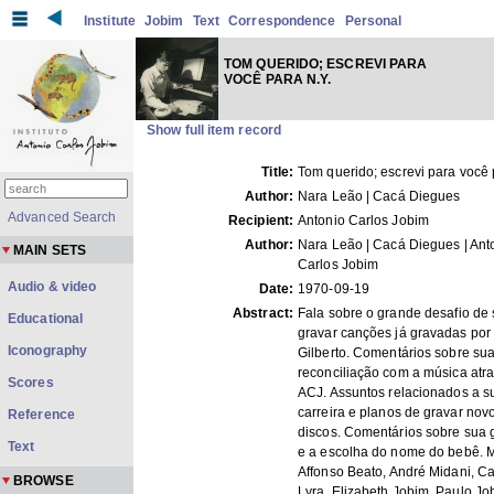
Institute
Jobim
Text
Correspondence
Personal
TOM QUERIDO; ESCREVI PARA
VOCÊ PARA N.Y.
Show full item record
Title:
Tom querido; escrevi para você 
Author:
Nara Leão | Cacá Diegues
Advanced Search
Recipient:
Antonio Carlos Jobim
Author:
Nara Leão | Cacá Diegues | Ant
MAIN SETS
Carlos Jobim
Audio & video
Date:
1970-09-19
Abstract:
Fala sobre o grande desafio de 
Educational
gravar canções já gravadas por
Iconography
Gilberto. Comentários sobre su
reconciliação com a música atr
Scores
ACJ. Assuntos relacionados a s
carreira e planos de gravar nov
Reference
discos. Comentários sobre sua 
Text
e a escolha do nome do bebê. 
Affonso Beato, André Midani, Ca
BROWSE
Lyra, Elizabeth Jobim, Paulo Jo