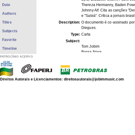
Date
Thereza Hermanny, Baden Powe
Johnny Alf. Cita as canções "De
Authors
e "Sabiá". Crítica a jornais brasil
Titles
Description:
O documento é co-assinado po
Diegues.
Subjects
Type:
Carta
Favorite
Subject:
Tom Jobim
Timeline
Bossa Nova
PATROCÍNIO ACERVO
MIDANI, André
LYRA, Carlos
POWELL, Baden
ALF, Johnny
GILBERTO, João
Direitos Autorais e Licenciamentos: direitosautorais@jobimmusic.com
BEATO, Affonso
JOBIM, Paulo
JOBIM, Elizabeth
HERMANNY, Thereza
JOBIM, Antonio Carlos
MENDONÇA, Newton
BUARQUE, Chico
"Desafinado"
"Sabiá"
Format:
1 doc. Datilografado com notas