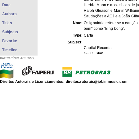
Date
Herbie Mann e aos críticos de j
Ralph Gleason e Martin William
Authors
Saudações a ACJ e a João Gilbe
Titles
Note:
O signatário refere-se a canção
bom" como "Bing bong".
Subjects
Type:
Carta
Favorite
Subject:
Capital Records
Timeline
GETZ, Stan
PATROCÍNIO ACERVO
TJADER, Cal
HALL, Jim
RANEY, Jimmy
LEWIS, John
COHN, Al
Direitos Autorais e Licenciamentos: direitosautorais@jobimmusic.com
SIMS, Zoot
BYRD, Charlie
MANN, Herbie
FITZGERALD, Ella
GLEASON, Ralph
SCHULLER, Gunther
GILBERTO, João
BROOKMEYER, Bob
WILLIAMS, Martin
MENDONÇA, Newton