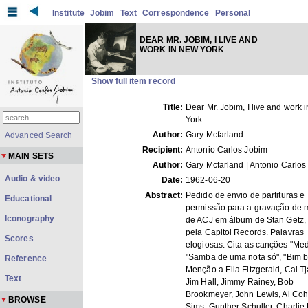
Institute
Jobim
Text
Correspondence
Personal
DEAR MR. JOBIM, I LIVE AND
WORK IN NEW YORK
Show full item record
Title:
Dear Mr. Jobim, I live and work 
York
Author:
Gary Mcfarland
Advanced Search
Recipient:
Antonio Carlos Jobim
MAIN SETS
Author:
Gary Mcfarland | Antonio Carlos
Audio & video
Date:
1962-06-20
Abstract:
Pedido de envio de partituras e
Educational
permissão para a gravação de 
Iconography
de ACJ em álbum de Stan Getz,
pela Capitol Records. Palavras
Scores
elogiosas. Cita as canções "Med
"Samba de uma nota só", "Bim 
Reference
Menção a Ella Fitzgerald, Cal Tj
Text
Jim Hall, Jimmy Rainey, Bob
Brookmeyer, John Lewis, Al Coh
BROWSE
Sims, Gunther Schuller, Charlie 