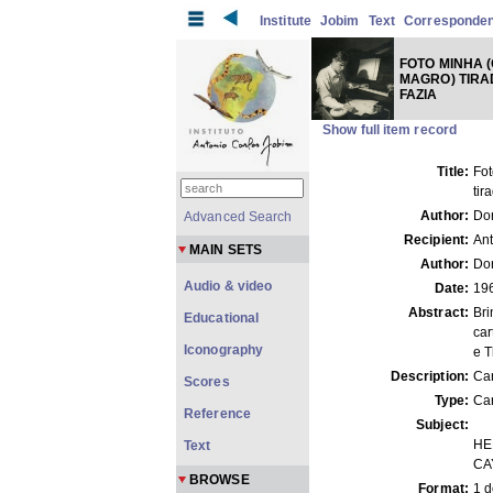
Institute
Jobim
Text
Corresponde
FOTO MINHA 
MAGRO) TIR
FAZIA
Show full item record
Title:
Fo
tir
Author:
Do
Advanced Search
Recipient:
Ant
MAIN SETS
Author:
Dor
Audio & video
Date:
19
Abstract:
Bri
Educational
car
Iconography
e 
Description:
Car
Scores
Type:
Car
Reference
Subject:
HE
Text
CA
BROWSE
Format:
1 d