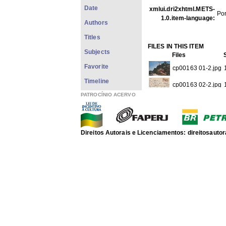
Date
xmlui.dri2xhtml.METS-
Po
1.0.item-language:
Authors
Titles
FILES IN THIS ITEM
Subjects
Files
Favorite
cp00163 01-2.jpg
Timeline
cp00163 02-2.jpg
PATROCÍNIO ACERVO
THIS ITEM APPEARS IN T
Personal
[833]
Correspondência em que AC
Direitos Autorais e Licenciamentos: direitosau
Show full item record