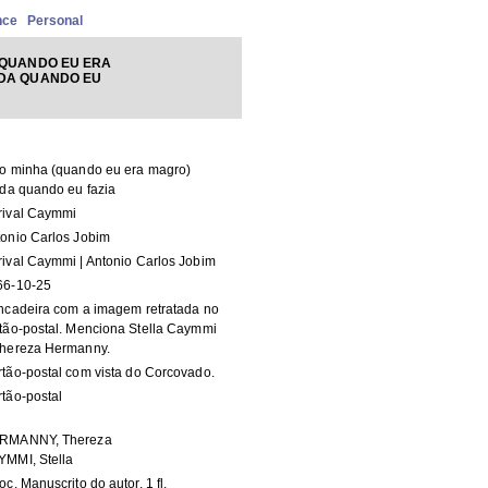
nce
Personal
(QUANDO EU ERA
ADA QUANDO EU
to minha (quando eu era magro)
ada quando eu fazia
rival Caymmi
onio Carlos Jobim
ival Caymmi | Antonio Carlos Jobim
66-10-25
ncadeira com a imagem retratada no
tão-postal. Menciona Stella Caymmi
Thereza Hermanny.
tão-postal com vista do Corcovado.
tão-postal
RMANNY, Thereza
YMMI, Stella
oc. Manuscrito do autor. 1 fl.