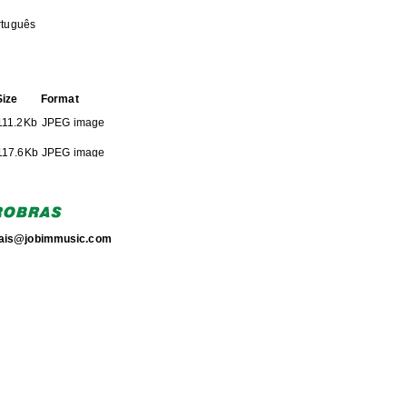
rtuguês
Size
Format
111.2Kb
JPEG image
117.6Kb
JPEG image
HE FOLLOWING COLLECTION(S)
J é um dos interlocutores
torais@jobimmusic.com