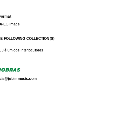
Format
JPEG image
HE FOLLOWING COLLECTION(S)
J é um dos interlocutores
torais@jobimmusic.com