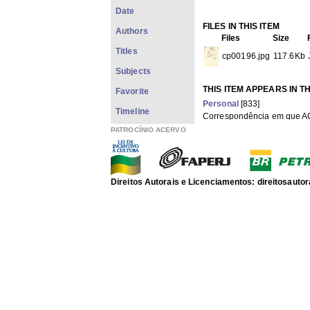
Date
FILES IN THIS ITEM
Authors
Files
Size
Titles
cp00196.jpg
117.6Kb
Subjects
THIS ITEM APPEARS IN T
Favorite
Personal
[833]
Timeline
Correspondência em que AC
Show full item record
PATROCÍNIO ACERVO
Direitos Autorais e Licenciamentos: direitosau