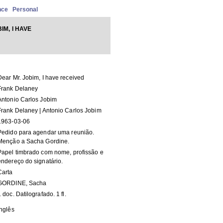
nce
Personal
IM, I HAVE
Dear Mr. Jobim, I have received
Frank Delaney
Antonio Carlos Jobim
Frank Delaney | Antonio Carlos Jobim
1963-03-06
Pedido para agendar uma reunião.
Menção a Sacha Gordine.
Papel timbrado com nome, profissão e
endereço do signatário.
Carta
GORDINE, Sacha
1 doc. Datilografado. 1 fl.
Inglês