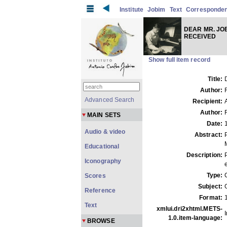
Institute
Jobim
Text
Corresponde
DEAR MR. JOB
RECEIVED
Show full item record
Title:
Author:
Advanced Search
Recipient:
Author:
MAIN SETS
Date:
Audio & video
Abstract:
Educational
Description:
Iconography
Type:
Scores
Subject:
Reference
Format:
Text
xmlui.dri2xhtml.METS-
1.0.item-language:
BROWSE