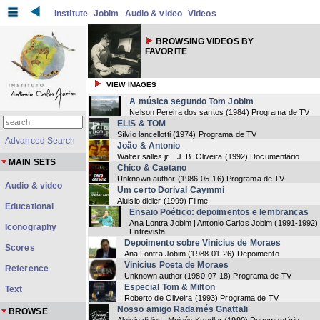
Institute
Jobim
Audio & video
Videos
BROWSING VIDEOS BY
FAVORITE
VIEW IMAGES
A música segundo Tom Jobim
Nelson Pereira dos santos
(
1984
) Programa de TV
ELIS & TOM
Sílvio lancellotti
(
1974
) Programa de TV
Advanced Search
João & Antonio
Walter salles jr. | J. B. Oliveira
(
1992
) Documentário
MAIN SETS
Chico & Caetano
Unknown author
(
1986-05-16
) Programa de TV
Audio & video
Um certo Dorival Caymmi
Aluisio didier
(
1999
) Filme
Educational
Ensaio Poético: depoimentos e lembranças
Ana Lontra Jobim | Antonio Carlos Jobim
(
1991-1992
)
Iconography
Entrevista
Depoimento sobre Vinicius de Moraes
Scores
Ana Lontra Jobim
(
1988-01-26
) Depoimento
Vinicius Poeta de Moraes
Reference
Unknown author
(
1980-07-18
) Programa de TV
Especial Tom & Milton
Text
Roberto de Oliveira
(
1993
) Programa de TV
Nosso amigo Radamés Gnattali
BROWSE