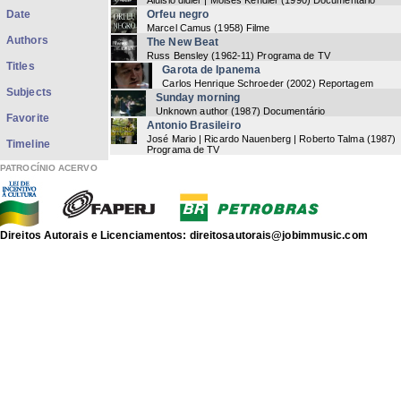
Aluisio didier | Moisés Kendler
(
1990
) Documentário
Date
Orfeu negro
Marcel Camus
(
1958
) Filme
Authors
The New Beat
Russ Bensley
(
1962-11
) Programa de TV
Titles
Garota de Ipanema
Carlos Henrique Schroeder
(
2002
) Reportagem
Subjects
Sunday morning
Unknown author
(
1987
) Documentário
Favorite
Antonio Brasileiro
José Mario | Ricardo Nauenberg | Roberto Talma
(
1987
)
Timeline
Programa de TV
As nascentes
PATROCÍNIO ACERVO
Fernando Faro
(
1993
) Documentário
Bossa Nova
Unknown author
(
1987
) Programa de TV
Tom e a Bossa Nova
Antonio Carlos Jobim
(
1993
) Documentário
Direitos Autorais e Licenciamentos: direitosautorais@jobimmusic.com
Vinícius de Moraes: um rapaz de família
Susana de Moraes
(
1983
)
Antonio Carlos Jobim: Viena
Antonio Carlos Jobim
(
1984-03-05
) Show
Now showing items 1-20 of 78