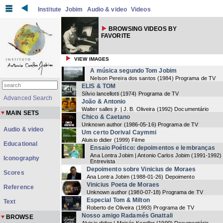
Institute
Jobim
Audio & video
Videos
BROWSING VIDEOS BY
FAVORITE
VIEW IMAGES
A música segundo Tom Jobim
Nelson Pereira dos santos
(
1984
) Programa de TV
ELIS & TOM
Sílvio lancellotti
(
1974
) Programa de TV
Advanced Search
João & Antonio
Walter salles jr. | J. B. Oliveira
(
1992
) Documentário
MAIN SETS
Chico & Caetano
Unknown author
(
1986-05-16
) Programa de TV
Audio & video
Um certo Dorival Caymmi
Aluisio didier
(
1999
) Filme
Educational
Ensaio Poético: depoimentos e lembranças
Ana Lontra Jobim | Antonio Carlos Jobim
(
1991-1992
)
Iconography
Entrevista
Depoimento sobre Vinicius de Moraes
Scores
Ana Lontra Jobim
(
1988-01-26
) Depoimento
Vinicius Poeta de Moraes
Reference
Unknown author
(
1980-07-18
) Programa de TV
Especial Tom & Milton
Text
Roberto de Oliveira
(
1993
) Programa de TV
Nosso amigo Radamés Gnattali
BROWSE