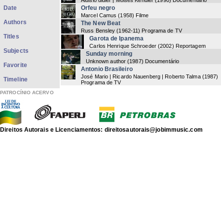
Aluisio didier | Moisés Kendler
(
1990
) Documentário
Date
Orfeu negro
Marcel Camus
(
1958
) Filme
Authors
The New Beat
Russ Bensley
(
1962-11
) Programa de TV
Titles
Garota de Ipanema
Carlos Henrique Schroeder
(
2002
) Reportagem
Subjects
Sunday morning
Unknown author
(
1987
) Documentário
Favorite
Antonio Brasileiro
José Mario | Ricardo Nauenberg | Roberto Talma
(
1987
)
Timeline
Programa de TV
As nascentes
PATROCÍNIO ACERVO
Fernando Faro
(
1993
) Documentário
Bossa Nova
Unknown author
(
1987
) Programa de TV
Tom e a Bossa Nova
Antonio Carlos Jobim
(
1993
) Documentário
Direitos Autorais e Licenciamentos: direitosautorais@jobimmusic.com
Vinícius de Moraes: um rapaz de família
Susana de Moraes
(
1983
)
Antonio Carlos Jobim: Viena
Antonio Carlos Jobim
(
1984-03-05
) Show
Now showing items 1-20 of 78