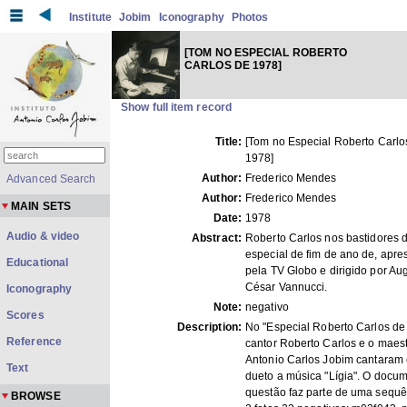
Institute
Jobim
Iconography
Photos
[TOM NO ESPECIAL ROBERTO
CARLOS DE 1978]
Show full item record
Title:
[Tom no Especial Roberto Carlo
1978]
Author:
Frederico Mendes
Advanced Search
Author:
Frederico Mendes
MAIN SETS
Date:
1978
Audio & video
Abstract:
Roberto Carlos nos bastidores 
especial de fim de ano de, apr
Educational
pela TV Globo e dirigido por Au
César Vannucci.
Iconography
Note:
negativo
Scores
Description:
No "Especial Roberto Carlos de
Reference
cantor Roberto Carlos e o maes
Antonio Carlos Jobim cantaram
Text
dueto a música "Lígia". O docu
questão faz parte de uma sequê
BROWSE