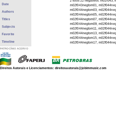
2 fotos 22 negativos: m02f043, 
Date
m02f043negtom01, m02f044ne
m02f044negtom03, m02f044ne
Authors
m02f044negtom05, m02f044ne
Titles
m02f044negtom07, m02f044ne
m02f044negtom09, m02f044ne
Subjects
m02f044negtom11, m02f044neg
m02f044negtom13, m02f044ne
Favorite
m02f044negtom15, m02f044ne
Timeline
m02f044negtom17, m02f044ne
m02f044negtom19, m02f044ne
PATROCÍNIO ACERVO
m02f044negtom21, m02f044ne
Type:
Foto
Subject:
Roberto Carlos (Roberto Carlos
Direitos Autorais e Licenciamentos: direitosautorais@jobimmusic.com
MENDES, Frederico
VANNUCCI, Augusto César
Lígia, composição
Globo, televisão
Especial Roberto Carlos, 1978
xmlui.dri2xhtml.METS-
1.0.item-
APACJ
description_origin:
xmlui.dri2xhtml.METS-
p/b