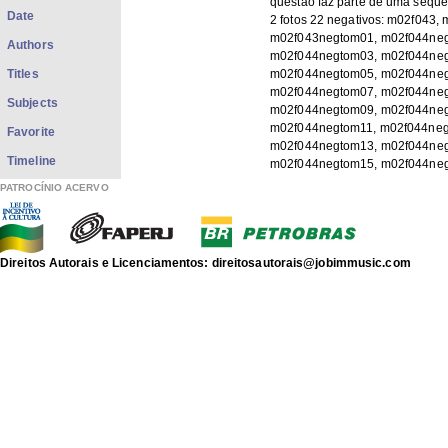
questão faz parte de uma sequê
Date
2 fotos 22 negativos: m02f043, 
m02f043negtom01, m02f044ne
Authors
m02f044negtom03, m02f044ne
Titles
m02f044negtom05, m02f044ne
m02f044negtom07, m02f044ne
Subjects
m02f044negtom09, m02f044ne
m02f044negtom11, m02f044neg
Favorite
m02f044negtom13, m02f044ne
Timeline
m02f044negtom15, m02f044ne
m02f044negtom17, m02f044ne
PATROCÍNIO ACERVO
m02f044negtom19, m02f044ne
m02f044negtom21, m02f044ne
Type:
Foto
Subject:
Direitos Autorais e Licenciamentos: direitosautorais@jobimmusic.com
Roberto Carlos (Roberto Carlos
MENDES, Frederico
VANNUCCI, Augusto César
Lígia, composição
Globo, televisão
Especial Roberto Carlos, 1978
xmlui.dri2xhtml.METS-
1.0.item-
APACJ
description_origin: