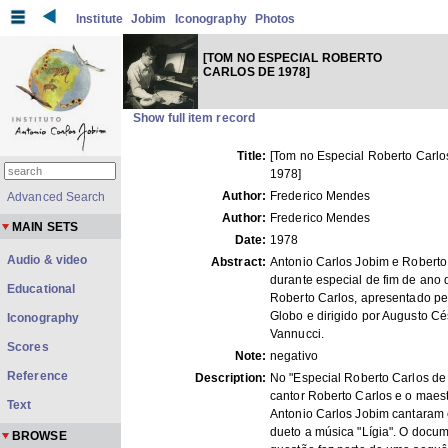
Institute
Jobim
Iconography
Photos
[TOM NO ESPECIAL ROBERTO
CARLOS DE 1978]
Show full item record
Title:
[Tom no Especial Roberto Carlo
1978]
Author:
Frederico Mendes
Advanced Search
Author:
Frederico Mendes
MAIN SETS
Date:
1978
Audio & video
Abstract:
Antonio Carlos Jobim e Roberto
durante especial de fim de ano 
Educational
Roberto Carlos, apresentado pe
Globo e dirigido por Augusto Cé
Iconography
Vannucci.
Scores
Note:
negativo
Reference
Description:
No "Especial Roberto Carlos de
cantor Roberto Carlos e o maes
Text
Antonio Carlos Jobim cantaram
dueto a música "Lígia". O docu
BROWSE