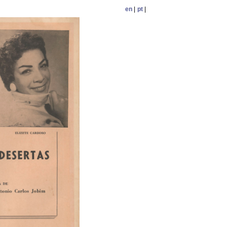
en
|
pt
|