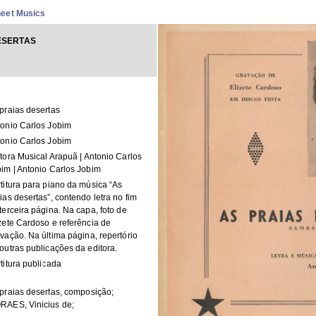
heet Musics
ESERTAS
praias desertas
onio Carlos Jobim
onio Carlos Jobim
tora Musical Arapuã | Antonio Carlos
im | Antonio Carlos Jobim
titura para piano da música “As
ias desertas”, contendo letra no fim
terceira página. Na capa, foto de
zete Cardoso e referência de
vação. Na última página, repertório
outras publicações da editora.
titura publicada
praias desertas, composição;
RAES, Vinicius de;