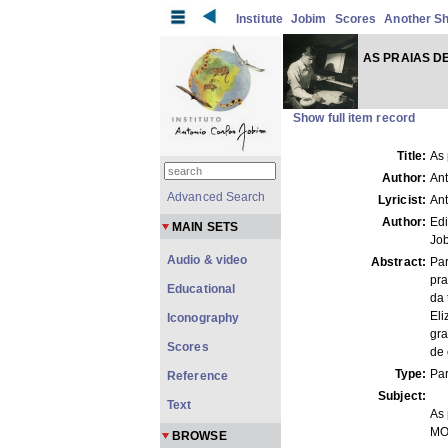
Institute
Jobim
Scores
Another S
AS PRAIAS D
Show full item record
Title:
As 
Author:
Ant
Advanced Search
Lyricist:
Ant
Author:
Edi
MAIN SETS
Job
Audio & video
Abstract:
Par
pra
Educational
da 
Eli
Iconography
gra
Scores
de 
Type:
Par
Reference
Subject:
Text
As 
MO
BROWSE