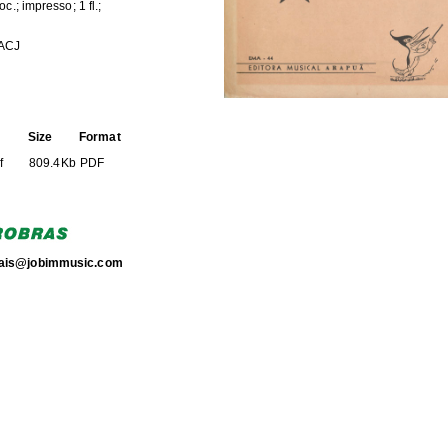
oc.; impresso; 1 fl.;
ACJ
Size
Format
f
809.4Kb
PDF
4.jpg
148.6Kb
JPEG image
4.jpg
243.8Kb
JPEG image
4.jpg
239.2Kb
JPEG image
torais@jobimmusic.com
4.jpg
146.1Kb
JPEG image
HE FOLLOWING COLLECTION(S)
]