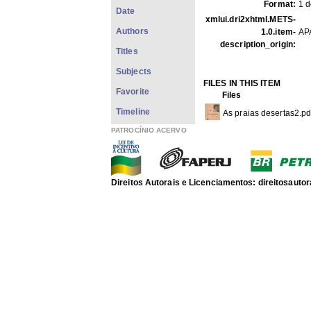
Format:
1 d
Date
xmlui.dri2xhtml.METS-
Authors
1.0.item-
AP
description_origin:
Titles
Subjects
FILES IN THIS ITEM
Favorite
Files
Timeline
As praias desertas2.pd
PATROCÍNIO ACERVO
As praias desertas2 1-
As praias desertas2 2-
As praias desertas2 3-
Direitos Autorais e Licenciamentos: direitosau
As praias desertas2 4-
THIS ITEM APPEARS IN T
Another Sheet Musics
[117
Show full item record